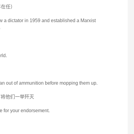
6年在任）
 a dictator in 1959 and established a Marxist
)
rld.
y ran out of ammunition before mopping them up.
可将他们一举歼灭
e for your endorsement.