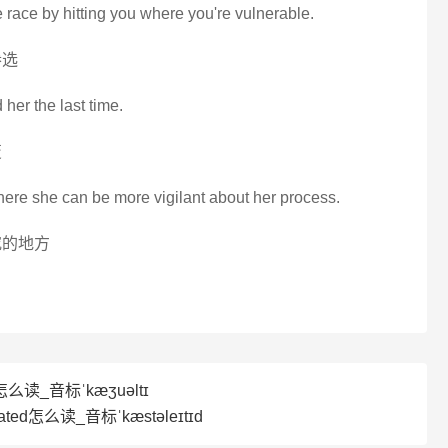
 race by hitting you where you're vulnerable.
参选
 her the last time.
变
re she can be more vigilant about her process.
究的地方
y怎么读_音标ˈkæʒuəltɪ
lated怎么读_音标ˈkæstəleɪtɪd