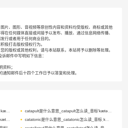
、图片、图形、音视频等原创性内容和资料均受版权、商标或其他
不得在任何媒体直接或间接予以发布、播放、通过信息网络传播、
制发行或者用于任何商业目的。
诺积极打击版权侵权行为。
了您的版权或其他权利，请与本站联系，本站将予以删除等处理。
请您在投诉邮件中写明如下信息：
明资料；
的通知邮件后十四个工作日予以答复和处理。
casualty是什么意思_casualty怎么读_音标ˈkæʒuəltɪ
catapult是什么意思_catapult怎么读_音标'kætəpʌlt
cataract是什么意思_cataract怎么读_音标'kætərækt
catatonic是什么意思_catatonic怎么读_音标ˌkætəˈtɒnɪk