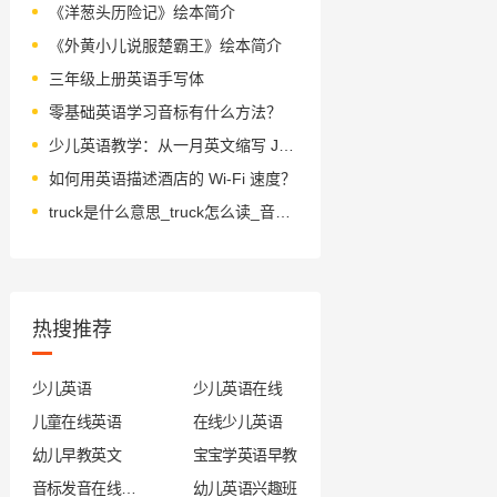
《洋葱头历险记》绘本简介
《外黄小儿说服楚霸王》绘本简介
三年级上册英语手写体
零基础英语学习音标有什么方法？
少儿英语教学：从一月英文缩写 Jan 开始学月份
如何用英语描述酒店的 Wi-Fi 速度？
truck是什么意思_truck怎么读_音标trʌk
热搜推荐
少儿英语
少儿英语在线
儿童在线英语
在线少儿英语
幼儿早教英文
宝宝学英语早教
音标发音在线试听
幼儿英语兴趣班