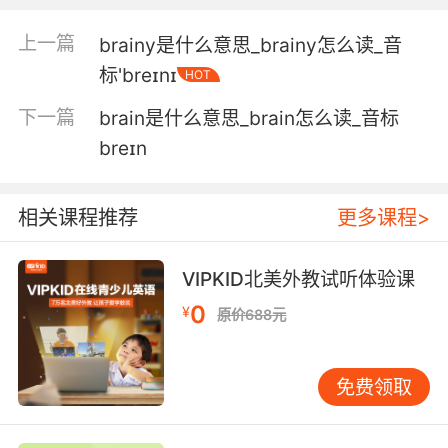
5. You brainiacs can't agree on anything, so
I'm stepping up.
上一篇
brainy是什么意思_brainy怎么读_音
你们这些奇才不能达成一致 所以我才上的
标'breɪnɪ
HOT
下一篇
brain是什么意思_brain怎么读_音标
6. brainiac will be here sooner than we
thought.
breɪn
布莱尼亚克来得会比我们想象的还要快
相关课程推荐
更多课程>
7. brainiac is gone and so is our son for now.
VIPKID北美外教试听体验课
目前布莱尼亚克和我们的儿子都消失了
0
¥
原价688元
8. brainiac, you're making it sound way more
confusing than it is.
免费领取
天才小子 被你说得听起来更复杂了
9. brainiac didn't travel through time to