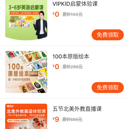
VIPKID启蒙体验课
launch this attack.
0
¥
原价100元
布莱尼亚克没有穿越时空来发动攻击
10. brainiac doesn't want his collection to
免费领取
change, ever.
布莱尼亚克不想让他的藏品有一丝改变
100本原版绘本
0
¥
原价288元
免费领取
五节北美外教直播课
9
¥
原价888元