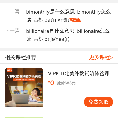
上一篇
bimonthly是什么意思_bimonthly怎么
读_音标ˌbaɪ'mʌnθlɪ
HOT
下一篇
billionaire是什么意思_billionaire怎么
读_音标ˌbɪljəˈneə(r)
相关课程推荐
更多课程>
VIPKID北美外教试听体验课
0
¥
原价688元
免费领取