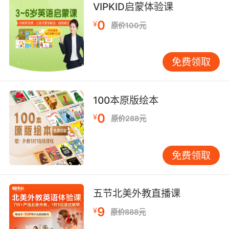
VIPKID启蒙体验课
0
¥
原价100元
免费领取
100本原版绘本
0
¥
原价288元
免费领取
五节北美外教直播课
9
¥
原价888元