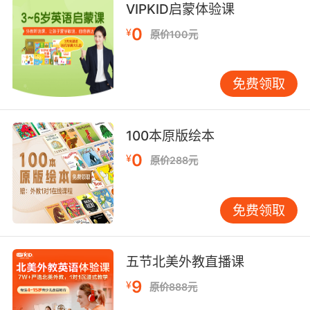
VIPKID启蒙体验课
这是亿万富翁的家 看看
0
¥
原价100元
10. Should be easy enough; I am a billionaire.
免费领取
应该很简单的 我可是亿万富翁
100本原版绘本
0
¥
原价288元
免费领取
五节北美外教直播课
9
¥
原价888元