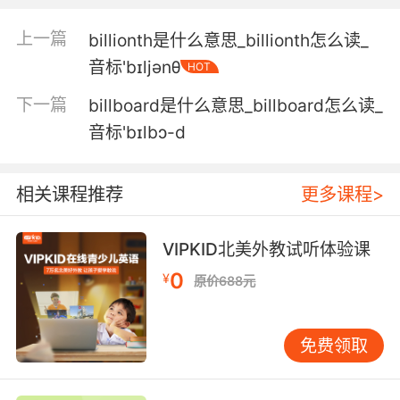
freedom.
上一篇
billionth是什么意思_billionth怎么读_
你就会成为自由的现金亿万富翁
音标'bɪljənθ
HOT
6. Well, more on our billionaire rocketeers
下一篇
billboard是什么意思_billboard怎么读_
after this.
音标'bɪlbɔ-d
稍后将有更多亿万火箭先驱的消息
7. Which is easy for you to say, being a
相关课程推荐
更多课程>
billionaire.
VIPKID北美外教试听体验课
你是亿万富翁 未免站着说话不腰疼
0
¥
原价688元
8. By the time we're done, you'll be
billionaires.
免费领取
等我们完事了 你们将成为亿万富翁
9. It's a billionaire's home, look at this.