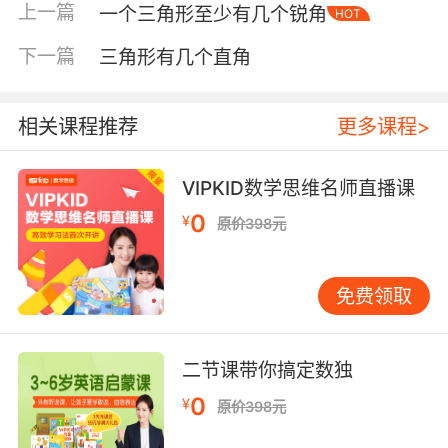
上一篇
一个三角形至少有几个锐角
HOT
下一篇
三角形有几个直角
相关课程推荐
更多课程>
VIPKID数学思维名师直播课
0
¥
原价398元
内容简介
免费领取
每本书=一个迷人的故事+一个数学概念+一组趣
味活动
二节课带你搞定数独
“鼠小弟爱数学”系列全套9册，每个故事都呈
0
¥
原价398元
现了一个基础数学概念，数字大小、顺序、空间