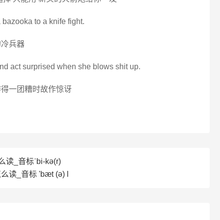
 bazooka to a knife fight.
的冷兵器
nd act surprised when she blows shit up.
炸得一团糟时故作惊讶
读_音标ˈbi-kə(r)
怎么读_音标 'bæt (ə) l