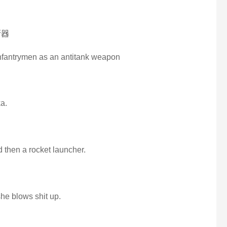
衡器
infantrymen as an antitank weapon
a.
 then a rocket launcher.
he blows shit up.