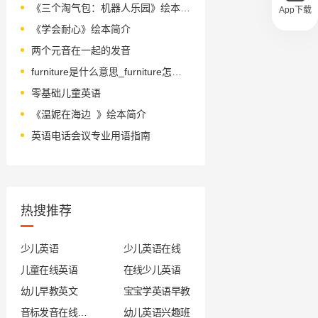
《三个淘气包：机器人乐园》绘本简介
App下载
《学会耐心》绘本简介
两个元音在一起的发音
furniture是什么意思_furniture怎么读_音标ˈfɜ-nɪtʃə(r)
零基础儿童英语
《温妮在海边 》绘本简介
英语电话会议专业用语指南
热搜推荐
少儿英语
少儿英语在线
儿童在线英语
在线少儿英语
幼儿早教英文
宝宝学英语早教
音标发音在线试听
幼儿英语兴趣班