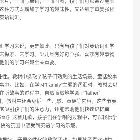
卡片，一面写单词，一面画图，孩子们可以通过翻卡
这种方式既增加了学习的趣味性，又达到了重复强化
英语词汇。
汇学习来说，更是如此。只有当孩子们对英语词汇学
去探索、去学习。少儿具有好奇心强、喜欢有趣事物
他们的学习兴趣至关重要。
了趣味性。教材中选取了孩子们熟悉的生活场景、童话故事
中。比如，在学习“Family”主题的词汇时，教材会以
故事的过程中，自然而然地学会了“father”
er”等单词。同时，教材中还会穿插一些儿歌、童谣等内容，这些节奏
够吸引孩子们的注意力，还能帮助他们快速记忆单
Little Star》这首儿歌，孩子们在学唱的过程中，可以轻松学
词，并且在欢快的氛围中感受到英语学习的乐趣。
的兴趣爱好，开展个性化的教学活动。如果孩子喜欢动物，