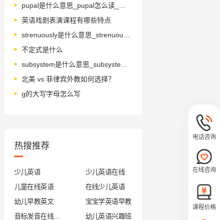
pupal是什么意思_pupal怎么读_音标'pju-pəl
英语戏剧表演课程有哪些特点
strenuously是什么意思_strenuously怎么读_音标'strenjʊəslɪ
不定式是什么
subsystem是什么意思_subsystem怎么读_音标'sʌb'sɪstəm
北美 vs 菲律宾外教如何选择？
g的大写字母怎么写
电话咨询
热搜推荐
在线咨询
少儿英语
少儿英语在线
儿童在线英语
在线少儿英语
幼儿早教英文
宝宝学英语早教
课程价格
音标发音在线试听
幼儿英语兴趣班