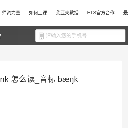
师资力量
如何上课
龚亚夫教授
ETS官方合作
最
验
nk 怎么读_音标 bæŋk