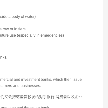
eside a body of water)
 row or in tiers
 future use (especially in emergencies)
anks.
mercial and investment banks, which then issue
nsumers and businesses.
它们又会把这些贷款发给对手银行 消费者以及企业
, and they had the south bank.