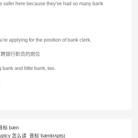
e safer here because they've had so many bank
u're applying for the position of bank clerk.
应聘银行职员的岗位
 bank and little bank, too.
主
音标 bæn
uptcy 怎么读_音标ˈbæŋkrʌptsɪ