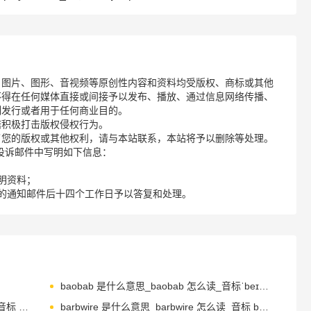
、图片、图形、音视频等原创性内容和资料均受版权、商标或其他
不得在任何媒体直接或间接予以发布、播放、通过信息网络传播、
制发行或者用于任何商业目的。
诺积极打击版权侵权行为。
了您的版权或其他权利，请与本站联系，本站将予以删除等处理。
请您在投诉邮件中写明如下信息：
明资料；
的通知邮件后十四个工作日予以答复和处理。
baobab 是什么意思_baobab 怎么读_音标ˈbeɪəʊbæb
barbeque 是什么意思_barbeque 怎么读_音标 bɑ-bɪkju-
barbwire 是什么意思_barbwire 怎么读_音标 bɑ-b'waɪər