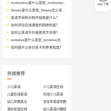
motherless是什么意思_motherless怎么读_音标'mʌðәlis
App下载
Dewey是什么意思_Dewey怎么读_音标ˈdju(-)ɪ
英语字母积木制作指南是什么？
如何评估在线课堂的网络性能？
如何让英语手抄报更具艺术感？
tentative是什么意思_tentative怎么读_音标ˈtentətɪv
如何提升父亲对孩子的养育程度？
热搜推荐
少儿英语
少儿英语在线
儿童在线英语
在线少儿英语
幼儿早教英文
宝宝学英语早教
音标发音在线试听
幼儿英语兴趣班