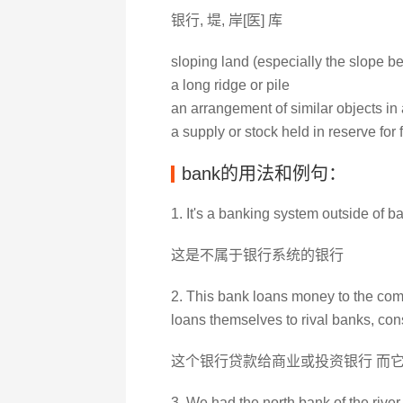
银行, 堤, 岸[医] 库
sloping land (especially the slope b
a long ridge or pile
an arrangement of similar objects in a
a supply or stock held in reserve for
bank的用法和例句：
1. It's a banking system outside of b
这是不属于银行系统的银行
2. This bank loans money to the com
loans themselves to rival banks, co
这个银行贷款给商业或投资银行 而
3. We had the north bank of the river