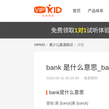
首页
产品体系
免费领取
1对1
试听体
VIPKID
青少儿英语知识
详情
bank 是什么意思_ba
2025-08-31 09:24:59 ·
有资有料
bank是什么意思
音标:英 [bæŋk]美 [bæŋk]