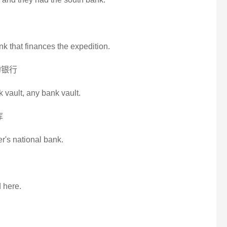
k that finances the expedition.
的银行
k vault, any bank vault.
库
r's national bank.
 here.