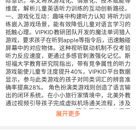
际意识。本文将从游戏化、情景化、技术赋能等
维度，解析儿童英语听力训练的互动创新路径。
一、游戏化互动：趣味中构建听力认知 将听力训
练嵌入游戏场景，能有效降低儿童对语言学习的
抵触心理。VIPKID教研团队开发的魔法单词猎人
游戏，要求孩子在听到apple等指令后，迅速触碰
屏幕中的对应物体。这种视听联动机制不仅考验
听力反应速度，更通过多感官刺激强化记忆。斯
坦福大学教育研究院指出，带有竞争属性的听力
游戏能使儿童专注度提升40%，VIPKID平台数据
显示，参与此类游戏的孩子对同类词汇的辨音准
确率提高28%。 角色扮演类游戏则创造了语言输
出的闭环系统。在小小旅行家情境中，北美外教
通过视频引导孩子完成虚拟机场通关流程，涉及
May I see your passport?等实用表达。儿童需
展开更多
准确捕捉语音指令才能推动剧情发展，这种沉浸
式体验将听力训练转化为问题解决工具。剑桥大
学语言实验室追踪研究发现，持续8周的情景角色