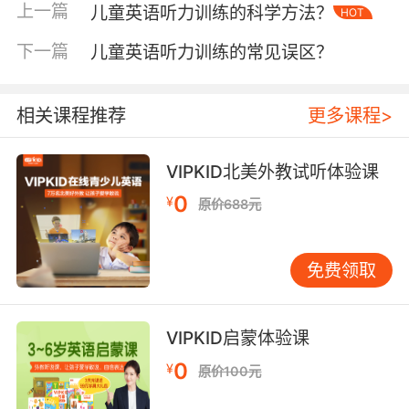
上一篇
儿童英语听力训练的科学方法？
HOT
扮演训练，能使儿童对生活场景用语的听力理解
正确率从56%提升至83%。 二、情景沉浸式互
下一篇
儿童英语听力训练的常见误区？
动：在语境中激活语言思维 真实语境的营造是提
升听力理解深度的关键。VIPKID采用3D虚拟教室
技术，将超市购物、餐厅点餐等生活场景数字化
相关课程推荐
更多课程>
重现。在烘焙工坊单元中，外教边演示饼干制作
边讲解Mix the flour and egg gently等操作指
VIPKID北美外教试听体验课
令，儿童需通过听力判断失物位置或操作步骤。
0
¥
原价688元
这种具象化输入方式使抽象语音信号转化为可感
知的行为指导，哈佛大学教育学院研究表明，语
境化听力训练能使儿童对复杂句式的理解效率提
免费领取
升3倍。 跨时空互动打破物理限制，创造持续的
语言环境。VIPKID推出的全球小伙伴连线功能，
让孩子与不同母语者进行实时交流。当英国小朋
VIPKID启蒙体验课
友描述My pet hamster hides in the cotton
0
¥
原价100元
castle时，中国孩子需调动视觉想象与听力捕捉
双重能力。这种非对称性交流既保证语言输入的