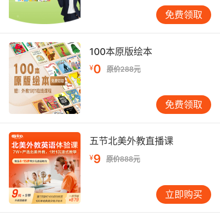
可理解性，又提供真实的认知冲突场景，牛津大
免费领取
学应用语言学系跟踪案例显示，参与跨国交流的
儿童对隐喻表达的听力辨识能力提升显著。 三、
技术赋能互动：智能时代的听力进化 AI技术为个
100本原版绘本
性化听力训练提供精准支持。VIPKID自主研发的
0
¥
原价288元
ERETS系统（English Receptive Skills
Evaluation），通过分析儿童对2000+小时音频
材料的响应数据，生成听力能力图谱。当系统检
免费领取
测到th音辨析薄弱时，会自动推送含thinkthis等
词汇的强化训练模块。对比测试显示，使用该系
统的学员在三个月内语音识别准确率提升速度是
五节北美外教直播课
传统训练的2.7倍。 虚拟现实技术重构听力训练
9
¥
原价888元
维度。在海底探险VR课程中，儿童需根据鲸鱼教
练的英文提示寻找沉船宝藏，3D音效的方向性设
计使其必须调动空间听觉能力。MIT媒体实验室
立即购买
研究证实，VR环境下的听力训练能使儿童对环境
音与语言信息的分离处理能力提升55%，这种空