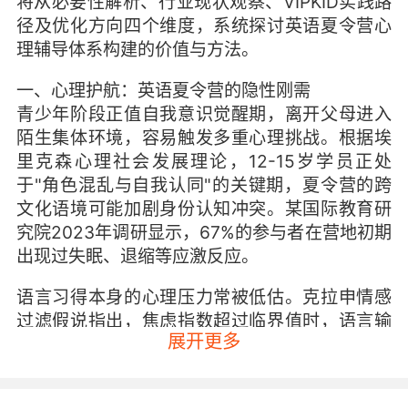
将从必要性解析、行业现状观察、VIPKID实践路
径及优化方向四个维度，系统探讨英语夏令营心
理辅导体系构建的价值与方法。
一、心理护航：英语夏令营的隐性刚需
青少年阶段正值自我意识觉醒期，离开父母进入
陌生集体环境，容易触发多重心理挑战。根据埃
里克森心理社会发展理论，12-15岁学员正处
于"角色混乱与自我认同"的关键期，夏令营的跨
文化语境可能加剧身份认知冲突。某国际教育研
究院2023年调研显示，67%的参与者在营地初期
出现过失眠、退缩等应激反应。
语言习得本身的心理压力常被低估。克拉申情感
过滤假说指出，焦虑指数超过临界值时，语言输
展开更多
入效率下降40%。VIPKID教学数据显示，在1v1
课堂表现优异的学员，进入小组互动场景时，
32%会出现表达卡顿、回避目光接触等现象。这