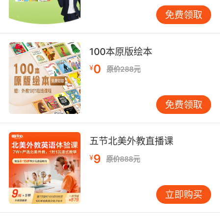
免费领取
三、VIPKID实践：构建三维心理支持网络
VIPKID夏令营采用"预防-监测-干预"的闭环管理
体系。入营前通过大数据分析学员性格测试结
100本原版绘本
果，提前识别潜在风险群体。营地实行"成长伙
伴"制度，每位学员除语言导师外，还配备专属心
0
¥
原价288元
理观察员，运用非言语线索评估技术，实时捕捉
微表情、肢体语言等32项行为指标。
免费领取
特色心理课程模块包含"跨文化适应力训练""团队
协作心智图"等专利内容。借鉴积极心理学
PERMA模型，通过优势识别游戏、成就可视化墙
五节北美外教直播课
等工具，帮助学员建立自我效能感。2023年北京
9
¥
原价888元
营地实践中，93%的学员在结营反馈中表示"学会
了用英语表达情绪"，证明语言能力与心理韧性存
在协同发展效应。
立即购买
四、挑战与展望：专业化心理服务的深化路径