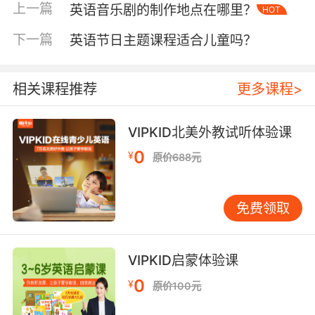
印证了斯蒂芬·克拉申"情感屏障"理论的现实意
上一篇
英语音乐剧的制作地点在哪里？
HOT
义，揭示出心理疏导对语言输出能力的关键作
下一篇
英语节日主题课程适合儿童吗？
用。
二、行业观察：从附加服务到核心配置的演变
相关课程推荐
更多课程>
当前英语夏令营市场呈现两极分化态势。部分传
统营地仍将心理辅导视为应急措施，仅配备基础
医护人员处理表象问题。某知名营地2022年因未
VIPKID北美外教试听体验课
及时干预学员群体性焦虑，导致家长投诉率飙升
0
¥
原价688元
300%，凸显心理服务体系缺失的风险。
行业领先机构已将心理支持升级为教育设计要
免费领取
素。VIPKID教研团队提出的"双轨制辅导模型"，
将语言导师与心理咨询师配比控制在3:1，通过每
日情绪日志、情景模拟工作坊等特色环节，使学
VIPKID启蒙体验课
员焦虑指数平均降低41%。这种将心理学原理融
0
¥
原价100元
入课程架构的创新，标志着营地教育从"技能培
训"向"全人教育"的转型。