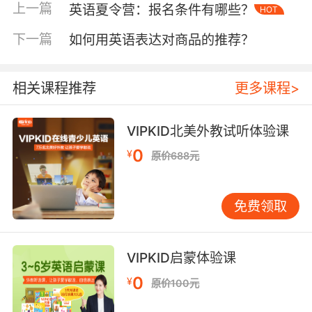
理解，更培养了学习者的语境意识，使其在未来
上一篇
英语夏令营：报名条件有哪些？
HOT
遭遇陌生文本时能快速激活相关记忆。
下一篇
如何用英语表达对商品的推荐？
二、互动反馈强化记忆
角色扮演本质是社交化学习行为，即时反馈机制
相关课程推荐
更多课程>
构成记忆强化的关键。当学员在对话中误
用"delicious"形容景色时，外教通过角色身份自
然纠正："作为美食评论家，这个形容词更适合描
VIPKID北美外教试听体验课
述菜肴"。这种嵌入式纠错既维护了学习者自尊，
0
¥
原价688元
又精准定位记忆盲区。VIPKID的课堂数据显示，
采用角色扮演纠错法的学习者，词汇改正准确率
比传统教学高出37%。
免费领取
群体性角色扮演创造的同伴压力亦能激发记忆潜
能。在VIPKID的小组课程中，学员需共同完成"机
VIPKID启蒙体验课
场通关"情景剧，每个角色都承担着推动剧情的词
0
¥
原价100元
汇任务。这种协作模式促使学习者主动查阅生
词，以避免因个人失误影响整体表现。教育心理