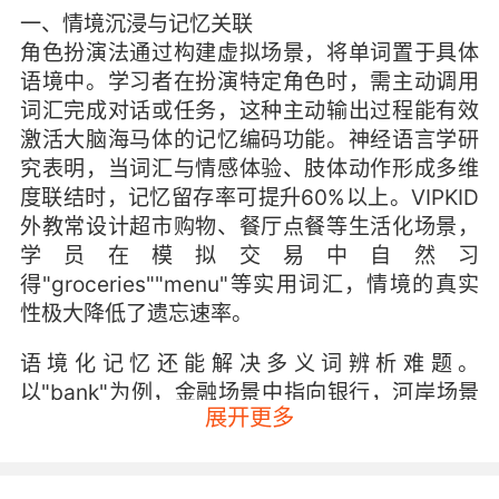
一、情境沉浸与记忆关联
角色扮演法通过构建虚拟场景，将单词置于具体
语境中。学习者在扮演特定角色时，需主动调用
词汇完成对话或任务，这种主动输出过程能有效
激活大脑海马体的记忆编码功能。神经语言学研
究表明，当词汇与情感体验、肢体动作形成多维
度联结时，记忆留存率可提升60%以上。VIPKID
外教常设计超市购物、餐厅点餐等生活化场景，
学员在模拟交易中自然习
得"groceries""menu"等实用词汇，情境的真实
性极大降低了遗忘速率。
语境化记忆还能解决多义词辨析难题。
以"bank"为例，金融场景中指向银行，河岸场景
展开更多
中则为河堤。VIPKID教师通过设计"理财顾
问"与"地理探险家"的双重角色扮演，帮助学员建
立词汇的语义网络。这种情境对比不仅深化词义