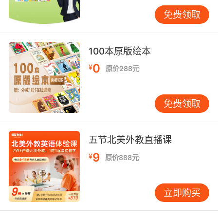
学研究证实，当记忆行为与集体荣誉关联时，信
免费领取
息保持时间可延长40%。
三、角色多样性拓展词汇
100本原版绘本
不同角色身份对应差异化的词汇体系，为学习者
提供了渐进式输入路径。VIPKID的课程体系中，
0
¥
原价288元
初级学员从"动物园管理员"角色接触动物类词
汇，进阶者则通过"联合国外交官"角色掌握国际
免费领取
事务术语。这种阶梯式角色设计符合克拉申输入
假说，确保i+1难度的词汇持续输入。
跨文化角色转换更能培养词汇的深度理解。当中
五节北美外教直播课
国学员扮演"美国校园导游"时，不仅需要记
9
¥
原价888元
忆"dormitory""registration"等校园词汇，还需
理解这些词汇承载的文化内涵。VIPKID的文化浸
润式教学发现，经过角色扮演的学员在遇
立即购买
到"drama club"等文化特定词汇时，猜测准确率
比纯背诵学员高28%，证明情境学习能同步构建