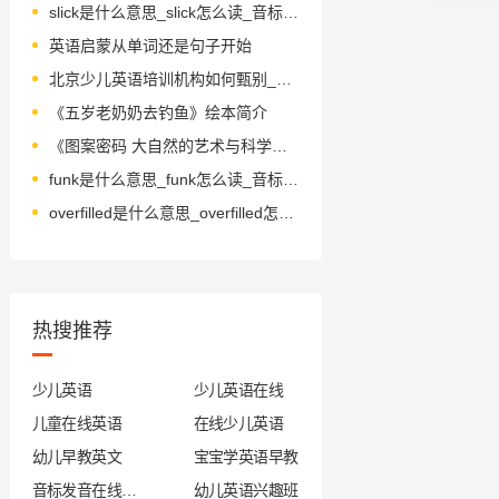
slick是什么意思_slick怎么读_音标slɪk
英语启蒙从单词还是句子开始
北京少儿英语培训机构如何甄别_北京少儿英语培训费用贵吗
《五岁老奶奶去钓鱼》绘本简介
《图案密码 大自然的艺术与科学》绘本简介
funk是什么意思_funk怎么读_音标fʌŋk
overfilled是什么意思_overfilled怎么读_音标əʊvə'fɪld
热搜推荐
少儿英语
少儿英语在线
儿童在线英语
在线少儿英语
幼儿早教英文
宝宝学英语早教
音标发音在线试听
幼儿英语兴趣班