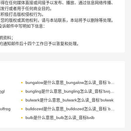
不得在任何媒体直接或间接予以发布、播放、通过信息网络传播、
制发行或者用于任何商业目的。
诺积极打击版权侵权行为。
了您的版权或其他权利，请与本站联系，本站将予以删除等处理。
请您在投诉邮件中写明如下信息：
明资料；
的通知邮件后十四个工作日予以答复和处理。
bungalow是什么意思_bungalow怎么读_音标ˈbʌŋgələʊ
ɡl
bungling是什么意思_bungling怎么读_音标'bʌŋɡlɪŋ
bulwark是什么意思_bulwark怎么读_音标'bʊlwək
lfrɒg
bulldozed是什么意思_bulldozed怎么读_音标ˈbʊlˌdəʊzd
bulb是什么意思_bulb怎么读_音标bʌlb