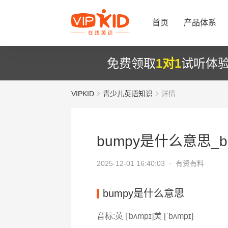
首页
产品体系
免费领取
1对1
试听体
VIPKID
青少儿英语知识
详情
bumpy是什么意思_b
2025-12-01 16:40:03 ·
有资有料
bumpy是什么意思
音标:英 ['bʌmpɪ]美 [ˈbʌmpɪ]