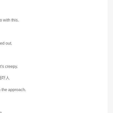
 with this.
ked out.
it's creepy.
挺吓人
n the approach.
e.