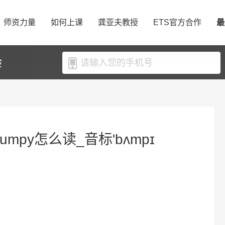
师资力量
如何上课
龚亚夫教授
ETS官方合作
最
验
umpy怎么读_音标'bʌmpɪ