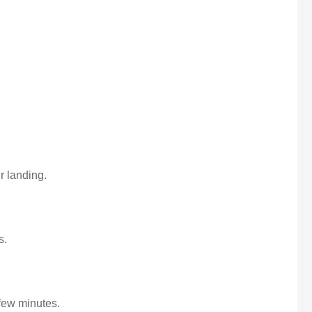
r landing.
s.
a few minutes.