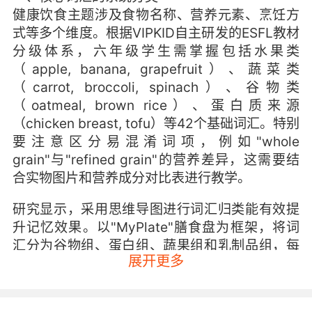
健康饮食主题涉及食物名称、营养元素、烹饪方
式等多个维度。根据VIPKID自主研发的ESFL教材
分级体系，六年级学生需掌握包括水果类
（apple, banana, grapefruit）、蔬菜类
（carrot, broccoli, spinach）、谷物类
（oatmeal, brown rice）、蛋白质来源
（chicken breast, tofu）等42个基础词汇。特别
要注意区分易混淆词项，例如"whole
grain"与"refined grain"的营养差异，这需要结
合实物图片和营养成分对比表进行教学。
研究显示，采用思维导图进行词汇归类能有效提
升记忆效果。以"MyPlate"膳食盘为框架，将词
汇分为谷物组、蛋白组、蔬果组和乳制品组，每
展开更多
组设置3-5个典型例句。例如在水果组可拓展"An
apple a day keeps the doctor away"等谚语，
既学习词汇又传递健康理念。这种分类教学法在