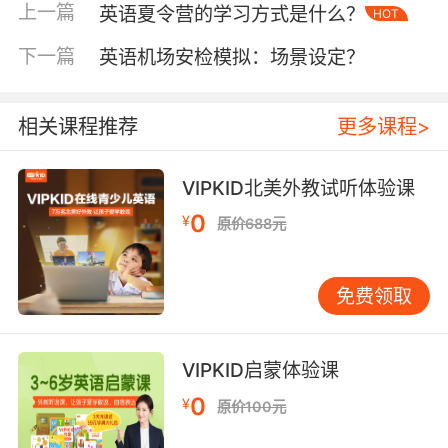
VIPKID课堂实践中使词汇复现率提升60%。
上一篇
英语夏令营的学习方式是什么？
HOT
二、语境化教学的实践路径
下一篇
英语机场安检模拟：场景设定？
单纯的词汇背诵难以形成深层记忆，VIPKID教学
研究员建议采用"情境浸入-互动应用-迁移创
相关课程推荐
更多课程>
新"三阶段教学法。在情境创设环节，可通过虚拟
餐厅游戏让学生扮演营养师，用英语制定均衡食
谱。例如设置任务："Design a balanced meal
VIPKID北美外教试听体验课
for a 12-year-old student"，要求包含蛋白质、
0
¥
原价688元
复合碳水、膳食纤维三类食材。
互动应用阶段可引入辩论活动，组织学生就"Is
免费领取
junk food completely bad?"展开讨论。在此过
程中自然运用"trans fat""added
sugar""nutrient density"等高级词汇。数据显
VIPKID启蒙体验课
示，参与此类活动的学员对健康饮食类词汇的活
0
¥
原价100元
用准确率较传统教学提高38%。教师还可布
置"Food Diary"项目，要求学生用英语记录三日