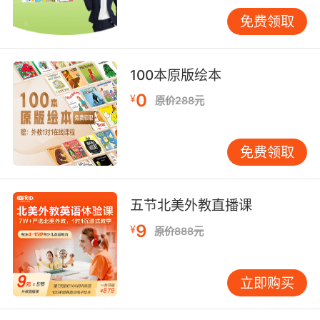
膳食并标注营养元素，实现语言输出与知识内化
免费领取
的有机结合。
三、跨学科融合的教学创新
100本原版绘本
健康饮食主题天然具备跨学科属性，VIPKID课程
开发团队为此设计了STEM融合教学方案。在科
0
¥
原价288元
学课模块，通过分析不同食物的营养成分表
（Nutrition Facts），引导学生理解"daily
免费领取
value""serving size"等专业术语。数学课则可开
展"Calorie Counting"项目，计算每日所需热量
与各类食物摄入量的函数关系。
五节北美外教直播课
文化维度的拓展同样重要。对比中外饮食观念
9
¥
原价888元
时，可引入"Mediterranean Diet""Food
Pyramid"等概念，帮助学生理解西方健康饮食体
系。VIPKID外教资源库显示，当教学融入意大利
立即购买
comfort food或日式便当文化时，学生对"whole
grain""fermented food"等词汇的理解深度显著