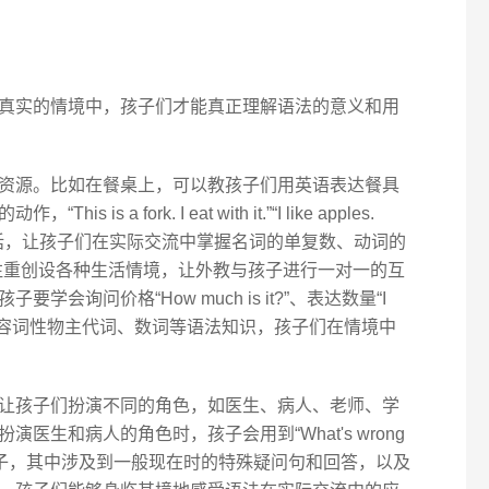
真实的情境中，孩子们才能真正理解语法的意义和用
资源。比如在餐桌上，可以教孩子们用英语表达餐具
 a fork. I eat with it.”“I like apples.
样的日常对话，让孩子们在实际交流中掌握名词的单复数、动词的
也注重创设各种生活情境，让外教与孩子进行一对一的互
会询问价格“How much is it?”、表达数量“I
中间涉及到形容词性物主代词、数词等语法知识，孩子们在情境中
让孩子们扮演不同的角色，如医生、病人、老师、学
医生和病人的角色时，孩子会用到“What's wrong
adache.”等句子，其中涉及到一般现在时的特殊疑问句和回答，以及