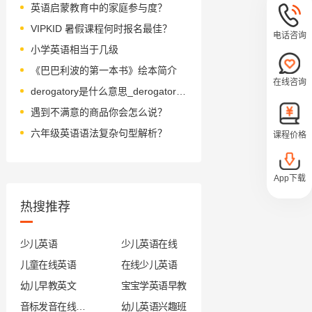
英语启蒙教育中的家庭参与度？
VIPKID 暑假课程何时报名最佳？
电话咨询
小学英语相当于几级
《巴巴利波的第一本书》绘本简介
在线咨询
derogatory是什么意思_derogatory怎么读_音标dɪˈrɔgəˌtɔ-ri-, -ˌtəʊri-
遇到不满意的商品你会怎么说？
六年级英语语法复杂句型解析？
课程价格
App下载
热搜推荐
少儿英语
少儿英语在线
儿童在线英语
在线少儿英语
幼儿早教英文
宝宝学英语早教
音标发音在线试听
幼儿英语兴趣班