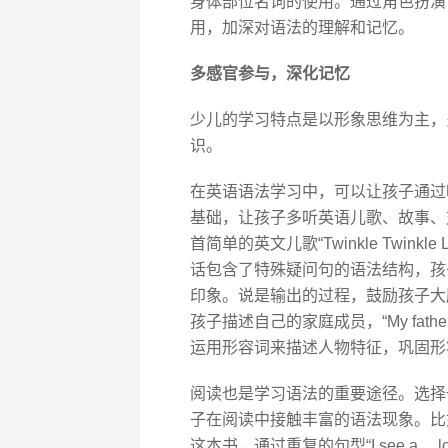
身体部位名词的使用。通过角色扮演
用，加深对语法的理解和记忆。
多感官参与，深化记忆
少儿的学习特点是以形象思维为主，
识。
在英语语法学习中，可以让孩子通过
基础，让孩子多听英语儿歌、故事、
首简单的英文儿歌“Twinkle Twinkle Litt
话包含了特殊疑问句的语法结构，孩
印象。说是输出的过程，鼓励孩子大
孩子描述自己的家庭成员，“My father is 
运用形容词来描述人物特征，巩固形
阅读也是学习语法的重要途径。选择
子在阅读中接触丰富的语法现象。比如《Brown 
这本书，通过重复的句型“I see a ...