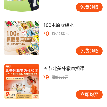
式进行推测，这不仅能提高阅读速度，还能增强
免费领取
对文章的整体理解。VIPKID外教在教学中经常强
调的“扫读法”和“跳读法”，就是帮助学生快速抓住
文章大意和关键信息的有效方法。
100本原版绘本
三、真题案例深度剖析
0
¥
原价288元
以某年六年级英语阅读理解真题为例，文章讲述
了一个关于环保的小故事。第一题是细节理解
免费领取
题，询问故事中主人公采取了哪些环保措施。解
答这类题目，首先要回到原文，找到与主人公相
关的描述，然后逐一比对选项，找出符合原文的
五节北美外教直播课
答案。第二题是主旨归纳题，要求概括文章的主
旨大意。这类题目需要学生综合全文内容，提炼
9
¥
原价888元
出文章的中心思想，通常可以通过分析文章的开
头、结尾以及每段的主题句来得出答案。
立即购买
在另一篇关于科技发明的阅读理解中，出现了词
义猜测题。题目要求推测某个专业术语在文中的