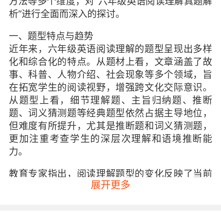
方法等多个维度，对“六年级英语阅读理解真题解
析”进行全面而深入的探讨。
一、题型特点与趋势
近年来，六年级英语阅读理解的题型呈现出多样
化和综合化的特点。从题材上看，文章涵盖了故
事、科普、人物介绍、社会现象等多个领域，旨
在拓宽学生的阅读视野，增强跨文化交际意识。
从题型上看，细节理解题、主旨归纳题、推断
题、词义猜测题等经典题型依然占据主导地位，
但难度有所提升，尤其是推断题和词义猜测题，
更加注重考查学生的深层次理解和语境推断能
力。
教育专家指出，阅读理解题型的变化反映了当前
展开更多
英语教育从“知识立意”向“能力立意”的转变。这意
味着，学生不仅要掌握基本的词汇和语法知识，
还要具备快速捕捉信息、准确理解文意、合理推