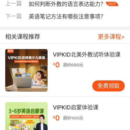
断结论的能力。因此，在日常教学中，应注重培
上一篇
如何判断外教的语言表达能力？
HOT
养学生的阅读兴趣，提高阅读速度和理解能力，
下一篇
英语笔记方法有哪些注意事项？
以适应未来英语学习的更高要求。
二、解题技巧与策略
相关课程推荐
更多课程>
面对复杂的阅读理解题型，掌握一定的解题技巧
和策略至关重要。首先，快速浏览全文，把握文
章主旨。通过阅读文章的开头、结尾以及每段的
VIPKID北美外教试听体验课
首句，可以迅速了解文章的大致内容和结构，为
0
¥
原价688元
后续的细节查找和推理判断打下基础。其次，定
位关键信息，精准答题。在明确文章主旨后，应
针对题目中的关键词或短语，迅速在文章中定位
免费领取
相关信息，进行比对和筛选，排除干扰项，选出
正确答案。
VIPKID启蒙体验课
此外，学会根据上下文推测词义也是一项重要的
0
¥
原价100元
阅读技能。在遇到生词时，不要急于查字典，而
是应通过上下文语境、构词法、同义词替换等方