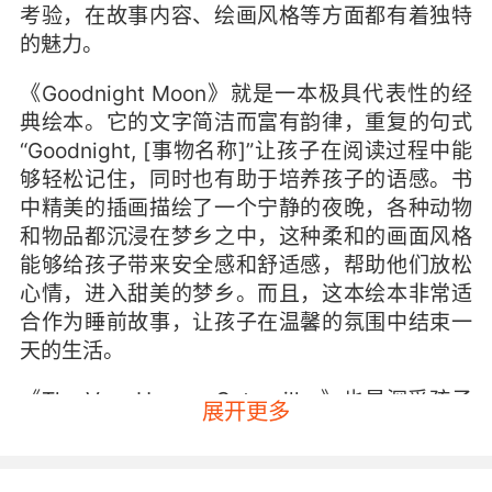
考验，在故事内容、绘画风格等方面都有着独特
的魅力。
《Goodnight Moon》就是一本极具代表性的经
典绘本。它的文字简洁而富有韵律，重复的句式
“Goodnight, [事物名称]”让孩子在阅读过程中能
够轻松记住，同时也有助于培养孩子的语感。书
中精美的插画描绘了一个宁静的夜晚，各种动物
和物品都沉浸在梦乡之中，这种柔和的画面风格
能够给孩子带来安全感和舒适感，帮助他们放松
心情，进入甜美的梦乡。而且，这本绘本非常适
合作为睡前故事，让孩子在温馨的氛围中结束一
天的生活。
《The Very Hungry Caterpillar》也是深受孩子
展开更多
们喜爱的经典之作。它通过讲述一只小毛毛虫从
出生到变成蝴蝶的过程，巧妙地融入了数字、星
期、食物等元素。孩子们在跟随小毛毛虫的蜕变