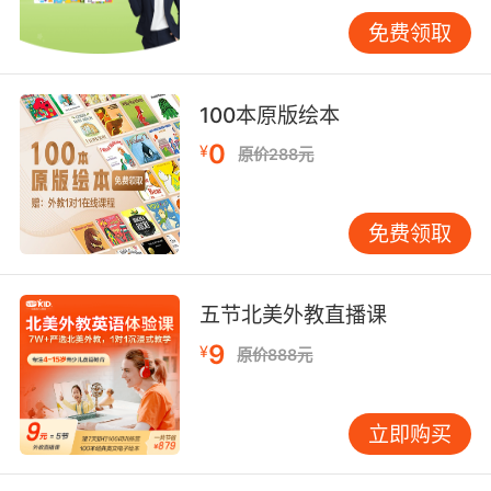
同经历刺激的冒险旅程。在这个过程中，孩子会
免费领取
渴望知道接下来会发生什么，从而更加投入到阅
读中。
100本原版绘本
绘画风格也是吸引孩子兴趣的关键。色彩鲜艳、
0
¥
形象可爱的插画往往能够第一时间抓住孩子的注
原价288元
意力。例如，一些以动物为主角的绘本，画家会
将动物画得栩栩如生，表情丰富，动作生动。孩
免费领取
子看到这样精美的插画，会被深深吸引，进而想
要了解绘本中的故事内容。而且，不同的绘画风
格可以给孩子带来不同的视觉体验，拓宽他们的
五节北美外教直播课
审美视野。
9
¥
原价888元
三、语言学习的助力
英文绘本是
少儿英语学习
的重要资源，它能够为
立即购买
孩子提供丰富的语言输入。