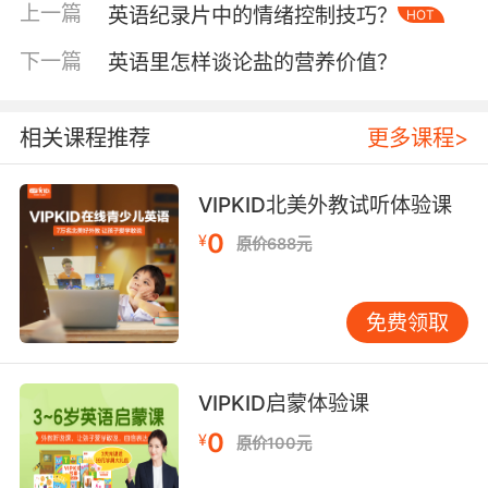
上一篇
英语纪录片中的情绪控制技巧？
HOT
之旅时，不仅能够感受到生命的变化和成长的力
量，还能不知不觉地学习到基础的英语知识。例
下一篇
英语里怎样谈论盐的营养价值？
如，小毛毛虫每天吃不同数量的食物，从“one
apple”到“five oranges”，让孩子在生动的故事中
轻松掌握数字的英语表达。
相关课程推荐
更多课程>
二、兴趣培养的关键
VIPKID北美外教试听体验课
兴趣是最好的老师，对于少儿阅读英文绘本来
0
¥
原价688元
说，更是如此。只有当孩子对绘本产生浓厚的兴
趣，他们才会主动去阅读、去探索。
免费领取
绘本的题材多样性是激发孩子兴趣的重要因素之
一。比如，以冒险为主题的绘本，像《Where
the Wild Things Are》，它讲述了一个小男孩通
VIPKID启蒙体验课
过想象力来到一个充满野兽的奇幻世界，并成为
0
¥
原价100元
那里的王者的故事。这样的绘本能够激发孩子的
好奇心和探索欲，让他们跟随主人公的脚步，一