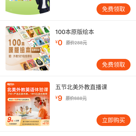
以根据孩子的接受程度逐渐增加，不要一开始就
免费领取
玩很难的，小孩子容易因为自己反应不过来失去
玩英语游戏的兴趣，从而失去英语的学习兴趣。
100本原版绘本
0
¥
原价288元
总体来说三岁少儿英语的学习方法主要还是以培
养兴趣为主，只有对英语产生兴趣了才能更愿意
免费领取
接受和学习英语。
五节北美外教直播课
9
¥
原价888元
立即购买