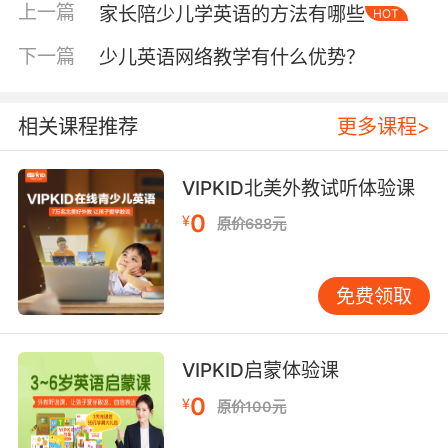
上一篇
家长陪少儿学英语的方法有哪些
HOT
下一篇
少儿英语网络教学有什么优势？
仿母语的学习方式。每个孩子学母语的时候都是
从认知开始的，从认识爸爸妈妈，到认识自己的
身体五官，再到各种物品、水果、蔬菜等。学英
相关课程推荐
更多课程>
语当然也可以按这样的顺序开始，先从mom和
dad，再到nose、eye、mouth、ear这几个孩子
VIPKID北美外教试听体验课
最熟悉的器官。
0
¥
原价688元
做好玩的英语游戏。在孩子基本掌握以上单词的
免费领取
时候就可以陪孩子玩有趣的英语小游戏了，比如
指鼻子的游戏，先用孩子熟悉的中文方式代入，
再慢慢升级，家长们指一遍鼻子说一遍“nose”，
VIPKID启蒙体验课
再到后面增加难度“touch your____”，孩子可能很
0
¥
原价100元
快就能反应过来应该要摸自己的鼻子了，更甚者
还能说出“this is my nose”。每次的游戏难度可