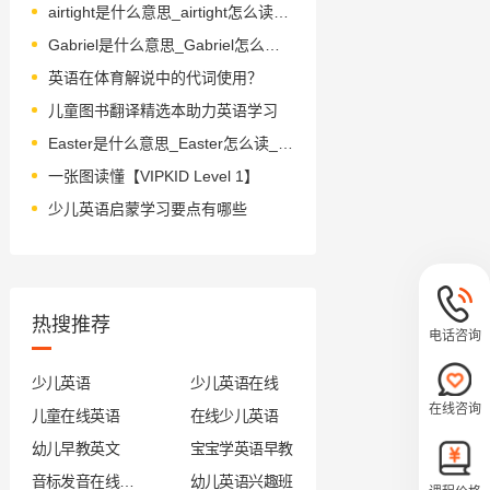
airtight是什么意思_airtight怎么读_音标ˈeətaɪt
Gabriel是什么意思_Gabriel怎么读_音标ˈɡeɪbrɪəl
英语在体育解说中的代词使用？
儿童图书翻译精选本助力英语学习
Easter是什么意思_Easter怎么读_音标ˈi-stə(r)
一张图读懂【VIPKID Level 1】
少儿英语启蒙学习要点有哪些
热搜推荐
电话咨询
少儿英语
少儿英语在线
在线咨询
儿童在线英语
在线少儿英语
幼儿早教英文
宝宝学英语早教
音标发音在线试听
幼儿英语兴趣班