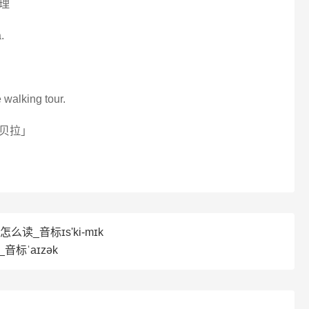
理
.
 walking tour.
贝拉」
c怎么读_音标ɪs'ki-mɪk
音标ˈaɪzək