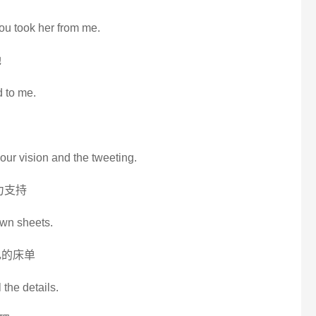
ou took her from me.
她
id to me.
 your vision and the tweeting.
力支持
own sheets.
己的床单
 the details.