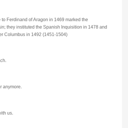
 to Ferdinand of Aragon in 1469 marked the
n; they instituted the Spanish Inquisition in 1478 and
er Columbus in 1492 (1451-1504)
ach.
er anymore.
ith us.