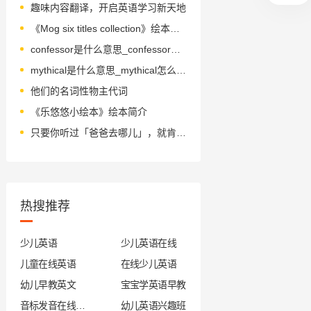
趣味内容翻译，开启英语学习新天地
《Mog six titles collection》绘本简介
confessor是什么意思_confessor怎么读_音标kənˈfesə(r)
mythical是什么意思_mythical怎么读_音标ˈmɪθɪkl
他们的名词性物主代词
《乐悠悠小绘本》绘本简介
只要你听过「爸爸去哪儿」，就肯定爱死了这个礼物…
热搜推荐
少儿英语
少儿英语在线
儿童在线英语
在线少儿英语
幼儿早教英文
宝宝学英语早教
音标发音在线试听
幼儿英语兴趣班