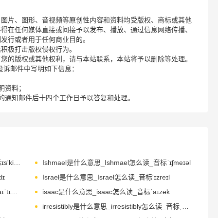
、图片、图形、音视频等原创性内容和资料均受版权、商标或其他
不得在任何媒体直接或间接予以发布、播放、通过信息网络传播、
制发行或者用于任何商业目的。
诺积极打击版权侵权行为。
了您的版权或其他权利，请与本站联系，本站将予以删除等处理。
请您在投诉邮件中写明如下信息：
明资料；
的通知邮件后十四个工作日予以答复和处理。
ischemic是什么意思_ischemic怎么读_音标ɪs'ki-mɪk
Ishmael是什么意思_Ishmael怎么读_音标ˈɪʃmeɪəl
lɪ
Israel是什么意思_Israel怎么读_音标'ɪzreɪl
itinerant是什么意思_itinerant怎么读_音标aɪˈtɪnərənt
isaac是什么意思_isaac怎么读_音标ˈaɪzək
irresistibly是什么意思_irresistibly怎么读_音标ˌɪrɪ'zɪstəblɪ