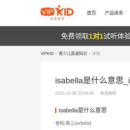
首页
产品体系
免费领取
1对1
试听体
VIPKID
青少儿英语知识
详情
isabella是什么意思_i
2025-12-30 23:55:05 ·
有资有料
isabella是什么意思
音标:英 [,izә'belә]