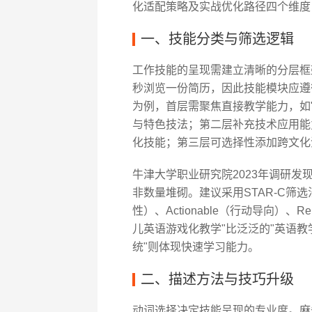
化适配策略及实战优化路径四个维度
一、技能分类与筛选逻辑
工作技能的呈现需建立清晰的分层框
秒浏览一份简历，因此技能模块应遵循
为例，首层需聚焦直接教学能力，如"
与特色技法；第二层补充技术应用能力，
化技能；第三层可选择性添加跨文化
牛津大学职业研究院2023年调研发
非数量堆砌。建议采用STAR-C筛选法：S
性）、Actionable（行动导向）、R
儿英语游戏化教学"比泛泛的"英语教学"
统"则体现快速学习能力。
二、描述方法与技巧升级
动词选择决定技能呈现的专业度。麻