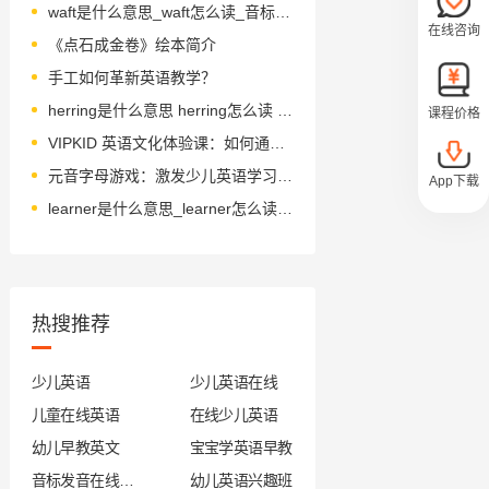
waft是什么意思_waft怎么读_音标wɒft
在线咨询
《点石成金卷》绘本简介
手工如何革新英语教学？
herring是什么意思 herring怎么读 音标'herɪŋ
课程价格
VIPKID 英语文化体验课：如何通过技术手段实现文化传播的民主化？
元音字母游戏：激发少儿英语学习兴趣的创意活动
App下载
learner是什么意思_learner怎么读_音标'lɜ-nə(r)
热搜推荐
少儿英语
少儿英语在线
儿童在线英语
在线少儿英语
幼儿早教英文
宝宝学英语早教
音标发音在线试听
幼儿英语兴趣班