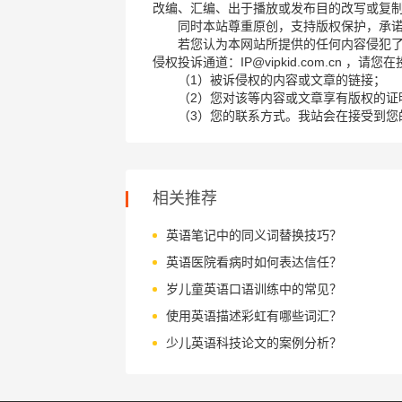
改编、汇编、出于播放或发布目的改写或复
同时本站尊重原创，支持版权保护，承
若您认为本网站所提供的任何内容侵犯
侵权投诉通道：IP@vipkid.com.cn ，
（1）被诉侵权的内容或文章的链接；
（2）您对该等内容或文章享有版权的证
（3）您的联系方式。我站会在接受到您
相关推荐
英语笔记中的同义词替换技巧？
英语医院看病时如何表达信任？
岁儿童英语口语训练中的常见？
使用英语描述彩虹有哪些词汇？
少儿英语科技论文的案例分析？