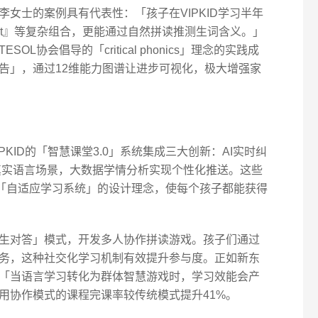
女士的案例具有代表性：「孩子在VIPKID学习半年
ight』等复杂组合，更能通过自然拼读推测生词含义。」
L协会倡导的「critical phonics」理念的实践成
告」，通过12维能力图谱让进步可视化，极大增强家
KID的「智慧课堂3.0」系统集成三大创新：AI实时纠
原真实语言场景，大数据学情分析实现个性化推送。这些
室「自适应学习系统」的设计理念，使每个孩子都能获得
生对答」模式，开发多人协作拼读游戏。孩子们通过
务，这种社交化学习机制有效提升参与度。正如新东
「当语言学习转化为群体智慧游戏时，学习效能会产
用协作模式的课程完课率较传统模式提升41%。