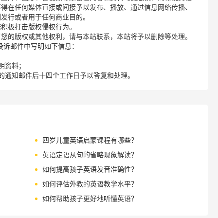
不得在任何媒体直接或间接予以发布、播放、通过信息网络传播、
制发行或者用于任何商业目的。
诺积极打击版权侵权行为。
了您的版权或其他权利，请与本站联系，本站将予以删除等处理。
请您在投诉邮件中写明如下信息：
明资料；
的通知邮件后十四个工作日予以答复和处理。
四岁儿童英语启蒙课程有哪些？
英语定语从句的省略现象解读？
如何提高孩子英语发音准确性？
如何评估外教的英语教学水平？
如何帮助孩子更好地听懂英语？