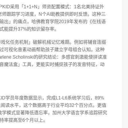
KID采用「1+1+N」师资配置模式：1名北美持证外
老师跟踪学习进度，N个AI助教提供即时反馈。这种三
输出」的痛点，哈佛教育学院2019年发布的《在线语
式能提升37%的知识留存率。
「游戏化任务机制」破解机械记忆难题。例如将辅音连缀
过可视化音素动画帮助孩子建立字母组合认知。这种
ne Scholinski的研究结论：多感官刺激能使拼读准
语音魔法盒」工具，更能实时捕捉孩子的发音特征，动
ID学员年度数据显示，完成L1-L6系统学习后，89%
自主阅读水平，这个数据高于行业平均32个百分点。更值
教学模式显著降低遗忘率，加州大学语言学系追踪研究
持率提高至6个月以上。