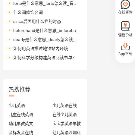
forte是什么意思_forte怎么读_音标'fɔ-teɪ
什么词修饰名词
在线咨询
since后面用什么样的时态
beforehand是什么意思_beforehand怎么读_音标bɪˈfɔ-hænd
课程价格
dearly是什么意思_dearly怎么读_音标ˈdɪəlɪ
如何用英语描述地铁站内环境
App下载
如何科学分级构建英语阅读书单？
热搜推荐
少儿英语
少儿英语在线
儿童在线英语
在线少儿英语
幼儿早教英文
宝宝学英语早教
音标发音在线试听
幼儿英语兴趣班