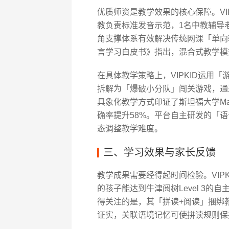
优质师资是教学效果的核心保障。VIP
教负责标准发音示范，1名中教辅导
角支撑体系有效解决传统网课「单向
言学习白皮书》指出，混合式教学模
在具体教学策略上，VIPKID运用
拆解为「爆破小分队」闯关游戏，通
具象化教学方式印证了斯坦福大学Marle
确率提升58%。平台自主研发的「
态调整教学难度。
三、学习效果与家长反馈
教学成果需要经得起时间检验。VIPK
的孩子能达到牛津阅树Level 3的
得关注的是，其「拼读+阅读」捆绑
证实，关联语境记忆可使拼读规则保