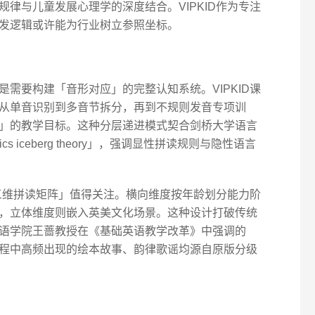
律与儿童发展心理学的深度结合。VIPKID作为专注
发逻辑或许能为行业树立参照坐标。
需要构建「音形对应」的完整认知系统。VIPKID课
从单音识别到多音节拆分，再到不规则发音专项训
」的教学目标。这种分层递进模式契合剑桥大学语言
honics iceberg theory」，强调显性拼读规则与隐性语言
「三维拼读矩阵」值得关注。横向维度按年龄划分能力阶
，立体维度则嵌入英美文化场景。这种设计打破传统
语学院王蔷教授在《基础英语教学改革》中强调的
程中高频出现的绘本故事、韵律歌谣均源自原版分级