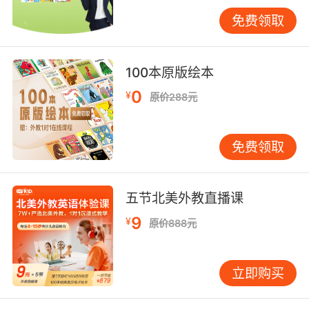
也能保持孩子的新鲜感和学习动力。
免费领取
三、强化互动，鼓励表达
听力理解不仅仅是被动接收信息，还包括积极反
100本原版绘本
馈和互动。家长在陪伴孩子听英语时，应鼓励孩
子大胆表达自己的想法和感受，哪怕是简单的词
0
¥
原价288元
汇或句子。这种互动不仅能提高孩子的口语能
力，还能加深他们对听到内容的理解。VIPKID的
免费领取
外教老师在课堂上就非常注重与孩子的互动，通
过提问、游戏等方式，激发孩子的参与热情。
家长可以模仿外教的做法，在孩子听完一段英语
五节北美外教直播课
后，用中文或英文提问，引导孩子思考并回答。
9
¥
原价888元
比如，问孩子“这个故事里的小熊做了什么？”或
者“你觉得这个单词是什么意思？”这样的问题既
能检验孩子的听力理解程度，又能促进他们的语
立即购买
言输出。同时，家长还应给予积极的反馈和鼓
励，让孩子感受到自己的进步和成就。