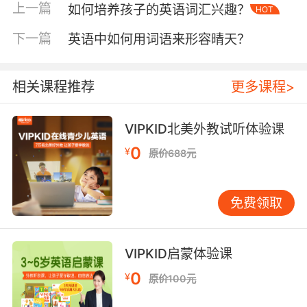
声音的敏感度，为后续的听力理解打下坚实基
上一篇
如何培养孩子的英语词汇兴趣？
HOT
础。
下一篇
英语中如何用词语来形容晴天？
二、精选听力材料，循序渐进
选择合适的听力材料对于提高孩子的英语听力至
相关课程推荐
更多课程>
关重要。材料难度应与孩子的英语水平相匹配，
既不宜过于简单，以免缺乏挑战性，也不宜过
难，以免挫伤孩子的积极性。VIPKID建议，家长
VIPKID北美外教试听体验课
可以根据孩子的年龄和兴趣，挑选英文绘本、分
0
¥
原价688元
级读物、动画片等作为听力材料。初期，可以从
简单的单词、短句开始，逐渐过渡到更长的句子
和段落。
免费领取
同时，家长应关注材料的多样性，确保孩子能接
触到不同口音、语速的英语，以增强其适应能
VIPKID启蒙体验课
力。例如，除了英美标准发音外，还可以引入一
0
¥
原价100元
些来自澳洲、加拿大等国家的英语材料，让孩子
感受英语的多样性。此外，定期更换听力材料，