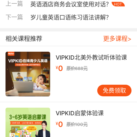
二、用成果数据说话
上一篇
英语酒店商务会议室使用对话？
HOT
麦肯锡全球研究院调研显示，含具体成果的工作
方法描述可使简历竞争力提升58%。在VIPKID教
下一篇
岁儿童英语口语练习语法讲解？
师岗位情境中，"开发沉浸式语言环境"可拆解
为："创建每日15分钟情景对话模块，结合北美文
相关课程推荐
更多课程>
化节日设计主题课程，帮助学员在6个月内掌握
800+生活场景用语"。数据来源需注明统计周期
和方法，如"通过课堂观察记录与学期末评估对比
VIPKID北美外教试听体验课
得出"。
0
¥
原价688元
对于教研岗位，可强调流程优化成果："主导LMS
教学平台功能迭代，重构课程评价体系，使教师
免费领取
备课效率提升40%，家长满意度达98.7%"。注意
区分团队成果与个人贡献，使用"独立开发""主导
设计"等限定词明确责任边界。
VIPKID启蒙体验课
三、构建跨文化协作网络
0
¥
原价100元
VIPKID作为跨国教育平台，特别重视候选人的跨