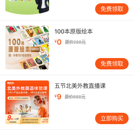
文化适应能力。工作方法描述中可嵌入多元文化
免费领取
要素，如："建立中美双师协同机制，通过周例会
与实时通讯工具，协调12个时区教研团队完成课
程本地化适配"。此类表述展现国际项目经验的同
100本原版绘本
时，暗含时间管理与沟通技巧。
0
¥
原价288元
针对管理岗位，建议突出文化融合策略："设计东
西方教师结对互助计划，通过Shadowing观察法
促进教学理念交流，6个月内实现新聘外教课程好
免费领取
评率提升至92%"。引用Intercultural
Communication Quarterly的研究结论，说明文
化智商(CQ)对远程协作效率的影响。
五节北美外教直播课
9
¥
原价888元
在VIPKID人才发展中心的案例库中，某年度优秀
教师通过"三维工作法"获得晋升：纵向深耕教学
法研究（如撰写SLA理论应用笔记），横向拓展
立即购买
技术支持能力（掌握VR课件制作），深度参与社
区建设（发起教师资源共享平台）。这种立体化