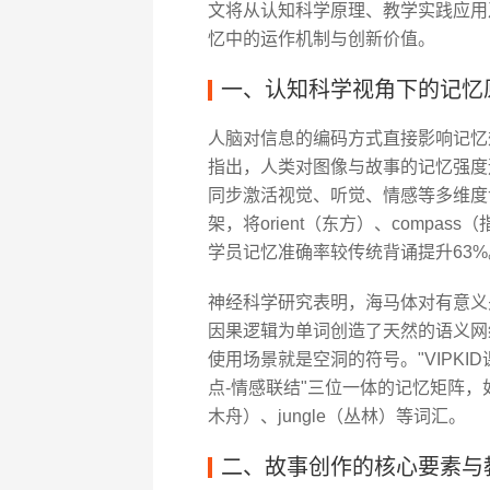
文将从认知科学原理、教学实践应用
忆中的运作机制与创新价值。
一、认知科学视角下的记忆
人脑对信息的编码方式直接影响记忆效率
指出，人类对图像与故事的记忆强度
同步激活视觉、听觉、情感等多维度记
架，将orient（东方）、compas
学员记忆准确率较传统背诵提升63%
神经科学研究表明，海马体对有意义
因果逻辑为单词创造了天然的语义网络。正
使用场景就是空洞的符号。"VIPKI
点-情感联结"三位一体的记忆矩阵，如用
木舟）、jungle（丛林）等词汇。
二、故事创作的核心要素与