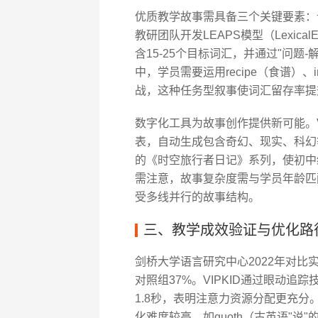
优质教学故事需具备三个关键要素：词
教研团队开发LEAPS模型（LexicalEmb
含15-25个目标词汇，并通过"问题
中，学员需要运用recipe（食谱）、i
战，这种任务型叙事使词汇留存率提
数字化工具为故事创作提供新可能。VIP
表，自动生成包含奇幻、现实、科幻
的《时空旅行者日记》系列，使初中
需注意，故事复杂度需与学员年龄匹配
受多线并行的故事结构。
三、教学成效验证与优化路
剑桥大学语言研究中心2022年对
对照组37%。VIPKID通过眼动
1.8秒，表明注意力资源分配更充
化难度较高，如quoth（古英语"