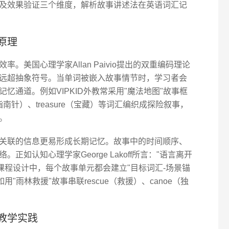
及效果验证三个维度，解析故事讲述法在英语词汇记
原理
。美国心理学家Allan Paivio提出的双重编码理论
远超抽象符号。当单词被嵌入故事情节时，学习者会
忆通道。例如VIPKID外教常采用"魔法地图"故事框
s（指南针）、treasure（宝藏）等词汇编织成探险叙事，
。
关联的信息更易形成长期记忆。故事中的时间顺序、
如认知心理学家George Lakoff所言："语言离开
D课程设计中，每个故事单元都会建立"目标词汇-场景锚
"雨林救援"故事串联rescue（救援）、canoe（独
教学实践