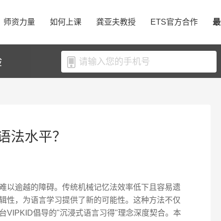
师资力量
如何上课
龚亚夫教授
ETS官方合作
最
验
语法水平？
难以逾越的障碍。传统机械记忆法效率低下且容易遗
辑性，为语言学习提供了新的可能性。这种方法不仅
VIPKID倡导的"沉浸式语言习得"理念深度契合。本