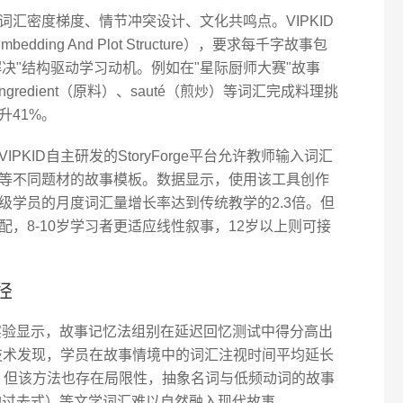
汇密度梯度、情节冲突设计、文化共鸣点。VIPKID
edding And Plot Structure），要求每千字故事包
-解决"结构驱动学习动机。例如在"星际厨师大赛"故事
ngredient（原料）、sauté（煎炒）等词汇完成料理挑
升41%。
KID自主研发的StoryForge平台允许教师输入词汇
等不同题材的故事模板。数据显示，使用该工具创作
级学员的月度词汇量增长率达到传统教学的2.3倍。但
，8-10岁学习者更适应线性叙事，12岁以上则可接
径
比实验显示，故事记忆法组别在延迟回忆测试中得分高出
追踪技术发现，学员在故事情境中的词汇注视时间平均延长
分。但该方法也存在局限性，抽象名词与低频动词的故事
说"的过去式）等文学词汇难以自然融入现代故事。