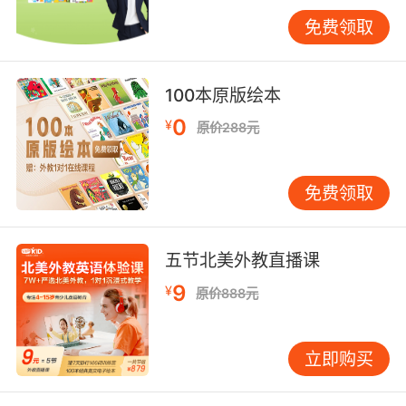
亲和力描述应建立动态更新体系。通过记录学
免费领取
生"眼睛发亮""主动分享"等非言语反馈，教师可不
断校准表达方式。教育神经科学发现，镜像神经
元作用下的共情表达（如模仿学生用语习惯）能
100本原版绘本
显著提升亲和力感知。VIPKID教师成长体系中，
0
¥
原价288元
定期观看自己的教学录像，分析"鼓励频率""微笑
时长"等数据指标，可使亲和力描述从概念化转向
行为化。
免费领取
掌握亲和力的英语表达本质是构建教学人格的过
程。VIPKID教师通过精准的语言策略、文化适配
五节北美外教直播课
技巧和持续的行为优化，将亲和力转化为可测
量、可感知的教学效能。未来研究可探索AI情感
9
¥
原价888元
识别技术与语言训练的结合，让亲和力描述实现
从经验导向到数据驱动的范式升级。
立即购买