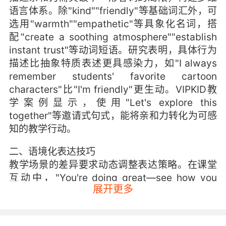
语言体系。除"kind""friendly"等基础词汇外，可
选用"warmth""empathetic"等具象化名词，搭
配"create a soothing atmosphere""establish
instant trust"等动词短语。研究表明，具体行为
描述比抽象特质表述更具感染力，如"I always
remember students' favorite cartoon
characters"比"I'm friendly"更生动。VIPKID教
学案例显示，使用"Let's explore this
together"等邀请式句式，能将亲和力转化为可感
知的教学行动。
二、语境化表达技巧
教学场景的差异要求动态调整表达策略。在课堂
互动中，"You're doing great—see how you
展开更多
solved that problem!"等即时正向反馈，比单纯
赞美更有效传递关怀。家长沟通时，"Your child
shows amazing creativity when drawing"的观