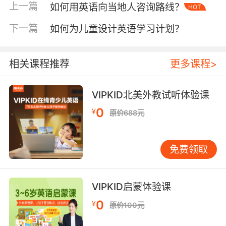
察式陈述，既体现专业度又彰显细致关注。跨文
上一篇
如何用英语向当地人咨询路线？
HOT
化研究指出，东方教育者常通过"Have you
下一篇
如何为儿童设计英语学习计划？
tried...?"等引导性问句展现亲和力，这与西方直
抒胸臆的表达形成互补，VIPKID教师可融合两者
优势。
相关课程推荐
更多课程>
三、文化差异与表达适配
亲和力表达需考虑文化滤镜效应。美国学者Hall
VIPKID北美外教试听体验课
的高/低语境理论提示，中国学生更依赖显性语言
0
¥
原价688元
线索，因此"I'm so glad to see your
progress"比含蓄的"Nice work"更易被感知。色
彩心理学研究表明，暖色调形容词
免费领取
如"sunshine""tea"的隐喻使用，可跨越语言障碍
传递温暖。VIPKID教学数据显示，加入"Like a
superhero cape, practice gives you power"等
VIPKID启蒙体验课
文化适配比喻，能使亲和力表达效率提升40%。
0
¥
原价100元
四、持续优化与反馈机制