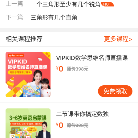
上一篇
一个三角形至少有几个锐角
HOT
地球上为什么有四季？万物为什么有丰富的色
彩？植物与动物怎样度过它们的白天与黑夜？太
下一篇
三角形有几个直角
阳的能量怎样被储藏，怎样通过食物链在不同的
生物之间传递？翻开这本书，它会用生动的语言
相关课程推荐
更多课程>
告诉你这一切。
大地时钟
VIPKID数学思维名师直播课
大地宽广的怀抱，是孕育一切生命的基础。
0
¥
原价398元
地球上有着各种各样的气候与地貌，它们是怎样
形成的呢？土壤究竟是一种什么东西呢？那些与
免费领取
大地密不可分的植物与动物，总是从土壤中来，
又回到土壤中去。这本书会告诉你，物质怎样通
过土壤进行这种永恒的循环。
二节课带你搞定数独
0
¥
原价398元
树木时钟