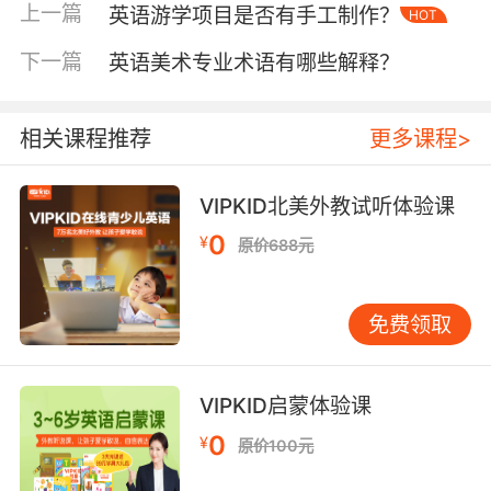
学语言实验室研究表明，AI定制化练习使语法掌
上一篇
英语游学项目是否有手工制作？
HOT
握效率提升2.3倍。更具创新性的是设备搭载的
下一篇
英语美术专业术语有哪些解释？
3D物体识别功能，当孩子朗读"apple"时，摄像
头捕捉实物模型即可触发增强现实动画，这种多
模态刺激显著延长注意力集中时长。
相关课程推荐
更多课程>
三、环境智能适配系统
针对在线学习场景的特殊性，VIPKID设备开发了
VIPKID北美外教试听体验课
智能环境优化套件。自适应柔光护眼屏可根据环
0
¥
原价688元
境光线调节色温，教育部近视防控实验室认证其
能有效降低40%视觉疲劳。降噪麦克风阵列配合
回声消除算法，在复杂家庭环境中仍能精准拾取
免费领取
童声，实测背景噪音抑制效果达45分贝。更值得
关注的是设备的姿态监测功能，当检测到非正常
坐姿时，会通过游戏化提醒引导孩子调整，将健
VIPKID启蒙体验课
康习惯培养融入学习过程。
0
¥
原价100元
四、数据驱动的教学决策支持