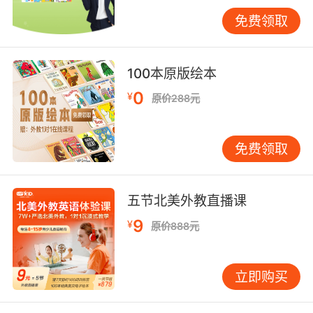
设备记录的微观教学数据正在重塑教育决策机
免费领取
制。VIPKID学习分析仪可分解每个课堂互动的87
项指标，教师端呈现的热力图能直观显示学员注
意力波动节点。哈佛大学教育学院追踪研究显
100本原版绘本
示，基于设备数据的动态教学调整使课程吸收率
0
¥
原价288元
提高61%。家长端APP生成的多维能力雷达图，
不仅展示语言技能发展轨迹，更通过交叉分析发
现跨学科学习潜能，为个性化成长规划提供依
免费领取
据。
当前英语网课设备的进化已超越技术叠加阶段，
五节北美外教直播课
进入教育神经科学指导的功能创新期。VIPKID的
实践表明，真正有价值的扩展功能需紧扣语言习
9
¥
原价888元
得规律，在交互方式、认知支持、环境适配三个
层面形成合力。未来设备发展应着重解决情感交
立即购买
互缺失问题，例如通过微表情识别给予及时鼓
励，同时加强多设备协同，构建无缝衔接的泛在