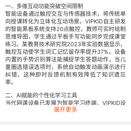
一、多维互动功能突破空间限制
智能设备通过触控交互与传感器技术，将传统单
向授课转化为立体化互动场景。VIPKID自主研发
的智能黑板系统支持20点触控，教师可实时绘制
思维导图，学生通过平板手写功能同步完成课堂
练习。某教育技术研究院2023年实验数据显示，
触控互动使学生词汇记忆留存率提升37%。设备
内置的手势识别算法能捕捉学生答题动作，当儿
童圈选错误选项时，系统自动触发动画演示进行
纠错，这种即时反馈机制有效降低了知识遗忘
率。
二、AI赋能的个性化学习工具
当代网课设备已发展为智能学习终端，VIPKID设
展开更多
备集成的AI语法诊断功能尤为突出。通过课堂对
话采样分析，系统可定位学员介词使用、时态混
淆等薄弱环节，自动推送专项训练模块。剑桥大