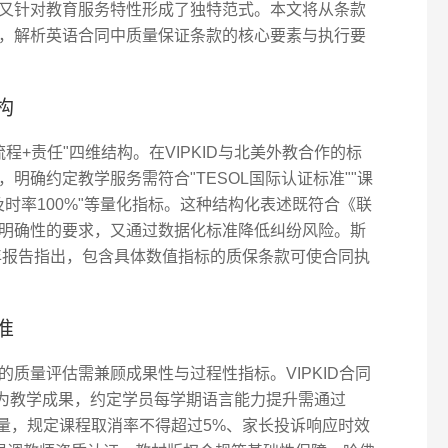
又针对教育服务特性形成了独特范式。本文将从条款
，解析英语合同中质量保证条款的核心要素与执行要
构
程+责任"四维结构。在VIPKID与北美外教合作的标
明确约定教学服务需符合"TESOL国际认证标准""课
及时率100%"等量化指标。这种结构化表述既符合《联
明确性的要求，又通过数据化标准降低纠纷风险。斯
2年报告指出，包含具体数值指标的质保条款可使合同执
准
质量评估需兼顾成果性与过程性指标。VIPKID合同
度为教学成果，约定学员每学期语言能力提升需通过
质量，规定课程取消率不得超过5%、家长投诉响应时效