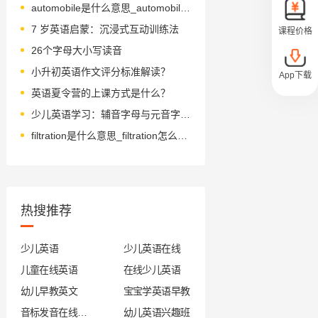
automobile是什么意思_automobile怎么读_音标ˈɔ-təməbi-l
7 岁英语启蒙：沉浸式互动训练法
课程价格
26个字母大小写读音
小升初英语作文评分标准解读？
App下载
英语夏令营的上课方式是什么？
少儿英语学习：辅音字母与元音字母的趣味记忆方法
filtration是什么意思_filtration怎么读_音标fɪlˈtreɪʃn
热搜推荐
少儿英语
少儿英语在线
儿童在线英语
在线少儿英语
幼儿早教英文
宝宝学英语早教
音标发音在线试听
幼儿英语兴趣班