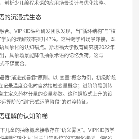
，剖析少儿编程术语的应用场景设计与优化策略。
语的沉浸式生态
。VIPKID课程研发团队发现，当"循环结构"与"植
0岁学员的理解效率提升47%。这种跨学科场景嫁接，既
语具象化的认知锚点。斯坦福大学教育研究院2022年
出，具象场景能降低抽象术语的记忆负荷，这与
模式不谋而合。
循"渐进式暴露"原则。以"变量"概念为例，初级阶段
员在记录温度变化时自然接触变量概念；进阶阶段则转
员自主定义药材分量的变量参数。这种螺旋式上升的设
运算阶段"到"形式运算阶段"的过渡特征。
语理解的认知阶梯
儿童的抽象概念接收存在"语义雾区"。VIPKID教学
条件判断"转化为"闯关门禁系统"的可视化模型，使6岁