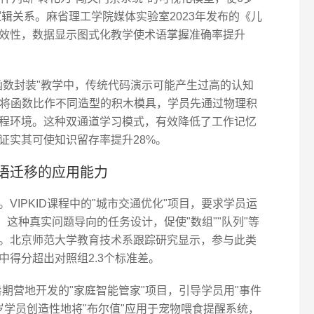
"的逻辑关系。麻省理工学院媒体实验室2023年发布的《儿
效性，数据显示图式化教学使术语掌握准确率提升
函数封装"教学中，传统代码演示可能产生过高的认知
隐喻，将函数比作不同造型的积木模具，学员先通过物理积
程环境。这种双通道学习模式，有效降低了工作记忆
证实其可使知识留存率提升28%。
语迁移的应用能力
VIPKID课程中的"城市交通优化"项目，要求学员运
。这种真实问题导向的任务设计，促使"数组""队列"等
。北京师范大学教育技术系跟踪研究显示，参与此类
得分超出对照组2.3个标准差。
暑期营地开发的"家庭智能管家"项目，引导学员用"事件
岁学员创造性地将"布尔值"应用于宠物喂食提醒系统，