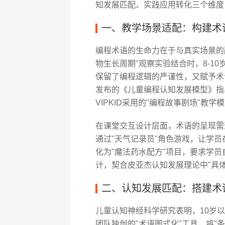
知发展匹配、实践应用转化三个维度
一、教学场景适配：构建术
编程术语的生命力在于与真实场景的融合
物生长周期"观察实验结合时，8-1
保留了编程逻辑的严谨性，又赋予术
发布的《儿童编程认知发展模型》指
VIPKID采用的"编程故事剧场"教学
在课堂交互设计层面，术语的呈现需遵
通过"天气记录员"角色游戏，让学
化为"魔法药水配方"项目，要求学
计，契合皮亚杰认知发展理论中"具体
二、认知发展匹配：搭建术
儿童认知神经科学研究表明，10岁以下
团队独创的"术语图式化"工具，将"