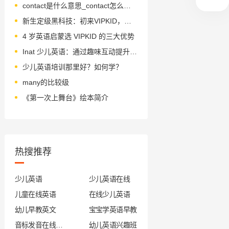
contact是什么意思_contact怎么读_音标'kɒntækt
新生定级黑科技：初来VIPKID，感受不一般
4 岁英语启蒙选 VIPKID 的三大优势
Inat 少儿英语：通过趣味互动提升孩子的听说读写能力
少儿英语培训那里好？如何学？
many的比较级
《第一次上舞台》绘本简介
热搜推荐
少儿英语
少儿英语在线
儿童在线英语
在线少儿英语
幼儿早教英文
宝宝学英语早教
音标发音在线试听
幼儿英语兴趣班