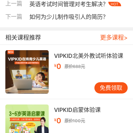
础理论是学习音乐的先决条件，只有打好基础，
上一篇
英语考试时间管理对考生解决？
HOT
才能在音乐学习的道路上走得更远。
下一篇
如何为少儿制作吸引人的简历？
二、听力训练培养乐感
听力训练在英语音乐学习中占据着重要地位。良
相关课程推荐
更多课程>
好的乐感离不开大量的听力积累。可以通过聆听
各种风格的英语歌曲来培养乐感。从古典音乐到
VIPKID北美外教试听体验课
现代流行音乐，不同风格的音乐有着各自独特的
0
特点和韵味。比如，古典音乐注重旋律的优美和
¥
原价688元
结构的严谨，而流行音乐则更加强调节奏的动感
和歌词的感染力。
免费领取
在听力训练过程中，要注意感受音乐的节奏、旋
律、和声等要素。可以尝试跟着音乐打节拍，感
VIPKID启蒙体验课
受节奏的强弱变化；或者哼唱旋律，体会旋律的
起伏和转折。VIPKID 平台上提供了丰富多样的英
0
¥
原价100元
语音乐资源，学习者可以根据自己的兴趣和水平