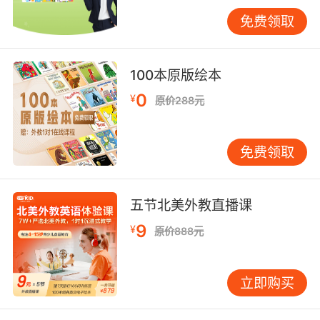
选择适合的音乐进行听力训练。此外，还可以参
加一些音乐欣赏活动，与他人交流分享自己的听
免费领取
感，进一步提高听力水平。
三、演唱实践提升能力
100本原版绘本
0
¥
仅仅掌握理论知识和具备良好的乐感是不够的，
原价288元
还需要通过演唱实践来提升自己的能力。演唱英
语歌曲是检验学习成果的重要方式。在选择歌曲
免费领取
时，要根据自己的实际水平挑选难度适中的歌
曲。一开始可以选择一些简单的儿歌或经典歌
曲，如《Twinkle Twinkle Little Star》
五节北美外教直播课
《Yesterday》等。
9
¥
原价888元
在演唱过程中，要注意发音的准确性和吐字的清
晰。英语歌曲中的发音与日常口语中的发音可能
立即购买
会有所不同，需要特别注意一些
元音和辅音
的发
音。同时，要注重情感的表达，将自己对歌曲的
理解融入到演唱中。可以通过模仿原唱的演唱风