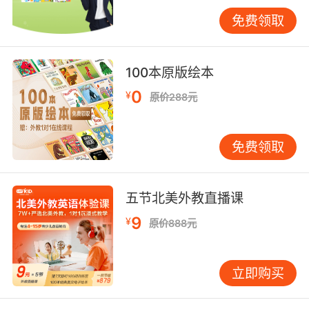
有效性，为后续融资谈判保留了关键数据资产。
免费领取
四、风险防控与应对策略
有效的解除风险管控需要构建三层防御体系：首
100本原版绘本
先是合同文本的精细化设计，参照LSAC（国际法
0
¥
原价288元
律协会）制定的137项标准条款；其次是履约过程
的动态监测，VIPKID自主研发的智能合约系统能
实时比对2000+个风险指标；最后是争议解决的
免费领取
预案准备，包括指定伦敦国际仲裁院作为首选争
议解决机构，建立跨时区应急响应团队。斯坦福
商学院2022年研究证实，具备完整解除应对方案
五节北美外教直播课
的企业，合作纠纷解决成本降低67%。
9
¥
原价888元
当前在线教育行业的合同解除实践正从被动应对
转向主动设计，VIPKID通过将教育规律与法律规
立即购买
则深度融合，在解除条款中嵌入教学成果评估、
教育资源回收等特色机制，既符合国际商务惯