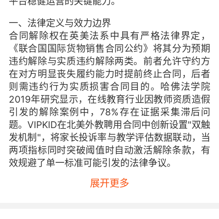
平台稳健运营的关键能力。
一、法律定义与效力边界
合同解除权在英美法系中具有严格法律界定，
《联合国国际货物销售合同公约》将其分为预期
违约解除与实质违约解除两类。前者允许守约方
在对方明显丧失履约能力时提前终止合同，后者
则需违约行为实质损害合同目的。哈佛法学院
2019年研究显示，在线教育行业因教师资质造假
引发的解除案例中，78%存在证据采集滞后问
题。VIPKID在北美外教聘用合同中创新设置"双触
发机制"，将家长投诉率与教学评估数据联动，当
两项指标同时突破阈值时自动激活解除条款，有
效规避了单一标准可能引发的法律争议。
展开更多
二、权利义务重构机制
合同解除并非简单终止关系，而是触发权利义务
的系统性重置。牛津大学出版社《国际商事合同