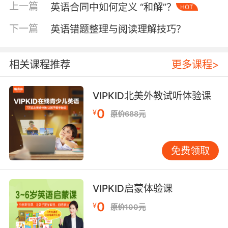
指南》指出，解除后双方需处理未履行义务的豁
上一篇
英语合同中如何定义 “和解”？
HOT
免、已履行部分的结算、保密条款的延续等12项
下一篇
英语错题整理与阅读理解技巧？
法律后果。在VIPKID的课程采购合同中，特别设
置"教育资产保全条款"，要求供应商在解除后60
日内完成教材数字版权的碎片化处理，确保知识
相关课程推荐
更多课程>
产权不会随合作终止发生泄露。这种前瞻性设计
源自2016年某在线教育平台因教材泄露导致估值
VIPKID北美外教试听体验课
缩水30%的行业教训。
0
¥
原价688元
三、商业合作中的实际案例
跨境教育合作中的解除实践充满复杂性。剑桥大
学教育研究院追踪的287份在线教育合同显示，
免费领取
技术合作类合同因AI算法所有权争议导致的解除
率高达43%。VIPKID在2021年与某欧洲教育机构
的合作终止案例中，创造性地引入"教育成果保全
VIPKID启蒙体验课
协议"，要求对方在解除生效后继续提供3个月的
0
¥
原价100元
教学效果追踪数据，该举措不仅维护了学员权
益，更通过完整的学习轨迹证明平台教学体系的