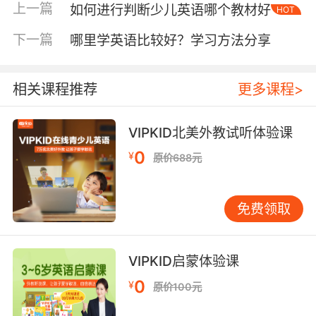
信的去说英语，不管是孩子在心理上还是在生理
上一篇
如何进行判断少儿英语哪个教材好
HOT
上面都比较容易去接受，对孩子英语听力、口
下一篇
语、写作等方面都会有很好的帮助的，所以家长
哪里学英语比较好？学习方法分享
在给孩子选择学习班时要选择这种类型的。
相关课程推荐
更多课程>
方法二：授课老师不仅方法有效还要发音地道 给
孩子授课的老师要懂得如何合理的进行教学，用
适合孩子的方式去教孩子们学习英语，这样孩子
VIPKID北美外教试听体验课
才会愿意参与到老师的教学当中。除了教学方法
0
¥
原价688元
外老师的发音也是特别要关注的，因为地道、专
业的英语发音可以帮助孩子更好的学习英语，甚
至对孩子以后的英语学习也会有很大的影响，所
免费领取
以家长在做决定之前可以带着孩子一起先进行课
程的试听，孩子和自己都满意之后再进行选择。
VIPKID启蒙体验课
方法三：学校使用的英语课程一定要是原版内容
0
使用原版英语课程不仅在内容上可以帮助孩子以
¥
原价100元
后的学习，在英语语言的发音上也是正规、专业