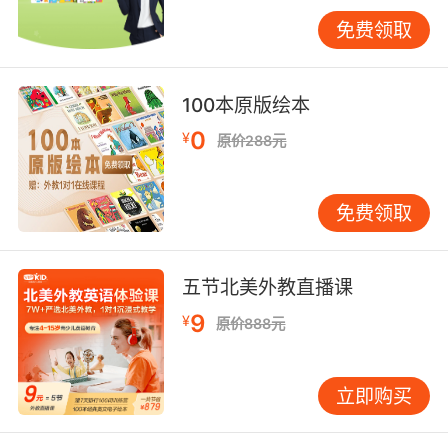
的，这样就可以和孩子以后学校的课程很好的衔
免费领取
接上。而且原版课程内容一直以来都很重视孩子
学习兴趣的培养和保持，同时也会加强孩子在实
际和活动实践能力的培养，帮助孩子在互动的过
100本原版绘本
程中将课程中的知识掌握住。
0
¥
原价288元
全国十大儿童英语品牌最重要的选择就是要长期
将英语的学习坚持下去，这样才可以一步一步的
将自己的英语水平和综合能力提升上去。
免费领取
五节北美外教直播课
9
¥
原价888元
立即购买