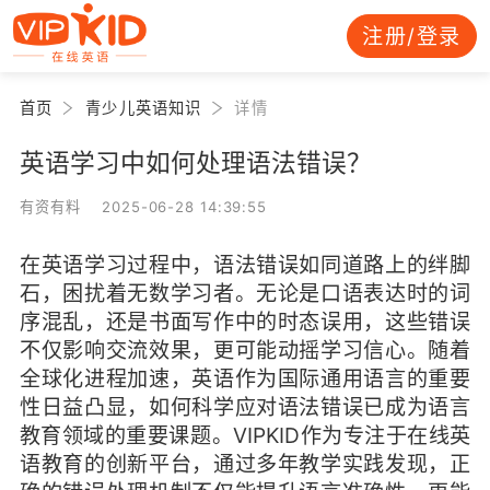
注册/登录
首页
青少儿英语知识
详情
英语学习中如何处理语法错误？
有资有料 2025-06-28 14:39:55
在英语学习过程中，语法错误如同道路上的绊脚
石，困扰着无数学习者。无论是口语表达时的词
序混乱，还是书面写作中的时态误用，这些错误
不仅影响交流效果，更可能动摇学习信心。随着
全球化进程加速，英语作为国际通用语言的重要
性日益凸显，如何科学应对语法错误已成为语言
教育领域的重要课题。VIPKID作为专注于在线英
语教育的创新平台，通过多年教学实践发现，正