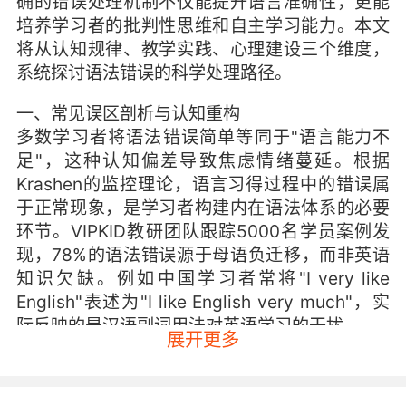
确的错误处理机制不仅能提升语言准确性，更能
培养学习者的批判性思维和自主学习能力。本文
将从认知规律、教学实践、心理建设三个维度，
系统探讨语法错误的科学处理路径。
一、常见误区剖析与认知重构
多数学习者将语法错误简单等同于"语言能力不
足"，这种认知偏差导致焦虑情绪蔓延。根据
Krashen的监控理论，语言习得过程中的错误属
于正常现象，是学习者构建内在语法体系的必要
环节。VIPKID教研团队跟踪5000名学员案例发
现，78%的语法错误源于母语负迁移，而非英语
知识欠缺。例如中国学习者常将"I very like
English"表述为"I like English very much"，实
际反映的是汉语副词用法对英语学习的干扰。
展开更多
认知心理学研究表明，错误处理存在"U型曲线"效
应。过度纠错会激活大脑的杏仁核区域，引发防