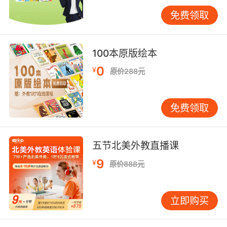
错误则运用隐性提醒，如外教在对话中策略性重
免费领取
复正确句式。
神经语言学研究证实，间隔重复纠错效果优于集
100本原版绘本
中训练。VIPKID课程设计中设置"错误回溯"模
0
¥
原价288元
块，在错误发生后第3天、第7天进行变式练习。
例如针对冠词误用，先通过故事续写强化感知，
再开展"寻找隐藏的a/an"游戏化训练。这种螺旋
免费领取
式上升的训练模式，使错误转化率提升42%（据
2023年平台教学报告）。值得注意的，多媒体纠
错资源的选择需遵循"i+1"原则，初级学习者更适
五节北美外教直播课
合动画演示的语法点拆解，而高级学习者则受益
9
¥
于学术文本的错误分析讨论。
原价888元
三、心理建设与动力维持机制
立即购买
错误处理本质上是学习者自我认同的重建过程。
斯坦福大学Dweck教授的成长型思维理论指出，