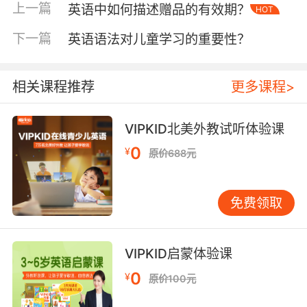
破了地域与文化的隔阂，让人们在英语的交流互
上一篇
英语中如何描述赠品的有效期？
HOT
动中增进对多元文化的认知与欣赏。
下一篇
英语语法对儿童学习的重要性？
对于 VIPKID 的学员们来说，他们有着更多的机
会接触这样的文化传播。许多学员在与外教的交
相关课程推荐
更多课程>
流中，会分享自己在中国各地品尝美食的经历，
比如在成都街头品尝麻辣火锅的畅快，那丰富的
食材、独特的调料以及热闹的就餐氛围，都通过
VIPKID北美外教试听体验课
英语的描述让外教们对中国传统饮食文化有了更
0
¥
原价688元
直观的了解。同时，外教们也会分享自己国家的
特色烹饪故事，如英国的下午茶文化，精致的茶
点、优雅的用餐环境以及背后所承载的社交礼
免费领取
仪，这些都在英语的交流中得以传播，让学员们
领略到不同文化的魅力，拓宽了他们的文化视
野，使他们在英语学习的过程中，成为了文化传
VIPKID启蒙体验课
播的小使者。
0
¥
原价100元
语言学习：烹饪语境，英语升华