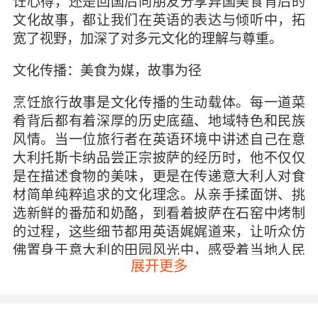
饪心得，还是回国后向朋友分享异国美食背后的
文化故事，都让我们在英语的表达与倾听中，拓
宽了视野，加深了对多元文化的理解与尊重。
文化传播：美食为媒，故事为径
烹饪旅行故事是文化传播的生动载体。每一道菜
肴背后都有着深厚的历史底蕴、地域特色和民族
风情。当一位旅行者在英语环境中讲述自己在意
大利托斯卡纳品尝正宗披萨的经历时，他不仅仅
是在描述食物的美味，更是在传递意大利人对食
材简单纯粹追求的文化理念。从亲手揉面饼、挑
选新鲜的番茄和奶酪，到看着披萨在石窑中烤制
的过程，这些细节都用英语娓娓道来，让听众仿
佛置身于意大利的田园风光中，感受着当地人民
展开更多
对生活的热爱与对美食的执着。这种文化传播是
潜移默化的，它通过一个个具体的烹饪旅行故
事，将不同国家的饮食文化展现在世界面前，打