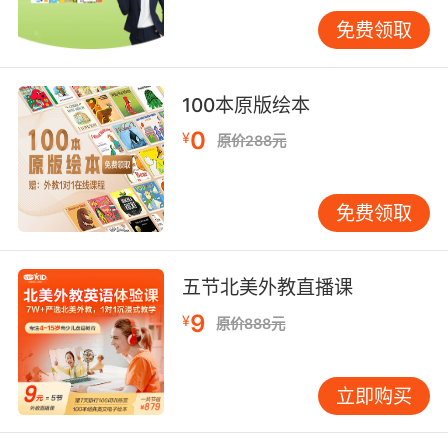
免费领取
烹饪旅行故事为英语学习提供了丰富且鲜活的语
境。在描述烹饪过程时，会涉及到大量的专业词
汇和实用表达。例如，在讲述制作法国洋葱汤
100本原版绘本
时，“caramelize the onions（将洋葱焦糖化）”
“make a roux（制作面糊）”“gratin（奶酪焗
0
¥
原价288元
烤）”等词汇的使用，让学习者在实际语境中掌握
了地道的英语表达方式。而且，在分享故事时，
免费领取
还需要运用各种时态来描述事件的先后顺序，如
一般过去时用于讲述整个烹饪旅行的经过，现在
完成时可以用来表达对这次经历的感悟或收获，
五节北美外教直播课
这有助于学习者更加熟练地掌握英语的语法规
则，提高语言运用的准确性和流畅性。
9
¥
原价888元
VIPKID 的学员们在课堂上常常通过分享烹饪旅行
故事来提升英语能力。他们会提前准备好自己的
立即购买
故事素材，在与外教的对话中，不断锻炼自己的
口语表达能力。比如，有学员分享在泰国学习制