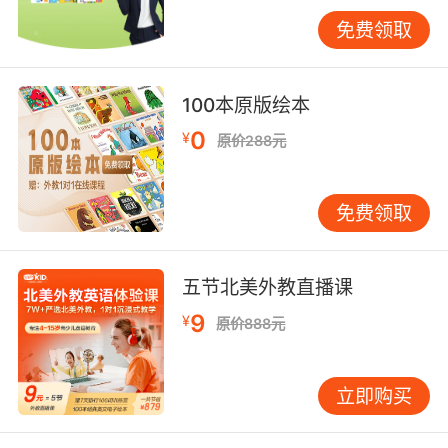
免费领取
四、教育场景适配认证
针对网课特性衍生的专项认证更具指导价值。IEC
62366医疗设备人因工程标准被引入教育设备设
100本原版绘本
计，要求交互界面符合认知习惯，例如麦克风阵
0
¥
原价288元
列需实现3米远场拾音而无需频繁调整角度。EN
71玩具安全标准虽非强制，但头部企业常将其作
为童品配件参考，确保塑料材质部件无毒性残
免费领取
留。斯坦福教育技术研究中心建议，设备应通过
500小时连续运行测试，以应对高强度网课场景
的稳定性需求。VIPKID实验室数据显示，采用
五节北美外教直播课
ANSI/BHMA 156.25网络传输标准后，课堂卡顿
9
¥
原价888元
率下降至0.7%。
权威认证体系如同质量筛网，层层过滤风险的同
立即购买
时推动行业升级。消费者在选择英语网课设备
时，应优先查验FCC、3C等基础认证，关注