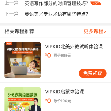
电、防火等基础安全。针对无线功能模块，SRRC
上一篇
英语写作部分的时间管理技巧？
HOT
认证（无线电发射设备型号核准）不可或缺，其
下一篇
英语美术专业术语有哪些特点？
测试项目包括频谱带宽、杂散发射等参数，防止
设备对航空通信等敏感频段造成干扰。2023年市
场监管总局数据显示，超七成消费投诉集中于无
相关课程推荐
更多课程>
认证产品，印证规范市场的重要性。
三、专项安全认证标准
VIPKID北美外教试听体验课
环保与健康认证体系构建设备使用的安全边界。
0
¥
原价688元
RoHS认证限制铅、汞等六类有害物质含量，清华
大学环境学院研究表明，合规设备重金属析出量
低于欧盟标准的30%。针对儿童高频接触场景，
免费领取
REACH认证进一步管控SVHC（高关注度物质）
清单，如邻苯二甲酸盐增塑剂的使用。眼部保护
领域，TüV低蓝光认证通过光谱检测，将有害蓝
VIPKID启蒙体验课
光比例控制在5%以下，降低长时间网课导致的视
0
¥
原价100元
疲劳风险。教育装备协会抽样调查显示，持双重
环保认证的设备故障率比未认证产品低42%。