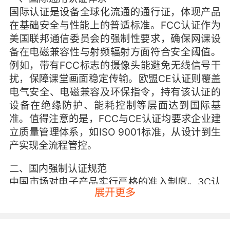
国际认证是设备全球化流通的通行证，体现产品
在基础安全与性能上的普适标准。FCC认证作为
美国联邦通信委员会的强制性要求，确保网课设
备在电磁兼容性与射频辐射方面符合安全阈值。
例如，带有FCC标志的摄像头能避免无线信号干
扰，保障课堂画面稳定传输。欧盟CE认证则覆盖
电气安全、电磁兼容及环保指令，持有该认证的
设备在绝缘防护、能耗控制等层面达到国际基
准。值得注意的是，FCC与CE认证均要求企业建
立质量管理体系，如ISO 9001标准，从设计到生
产实现全流程管控。
二、国内强制认证规范
中国市场对电子产品实行严格的准入制度。3C认
展开更多
证（中国强制性产品认证）是电子设备的法定门
槛，未经认证的产品禁止销售。网课设备需通过
GB 4943.1信息技术设备安全规范，确保防触