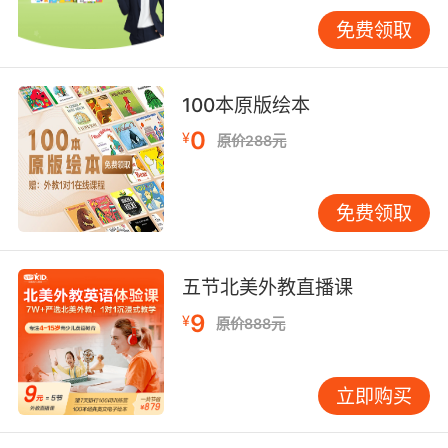
复，转化为社交情境中的意义表达。
免费领取
三、教学干预的策略优化
错误纠正需要把握认知窗口期。麻省理工学院脑
100本原版绘本
科学实验室的fMRI研究显示，语音纠错在接触错
误发音后的0.8秒内介入，海马体记忆修正效率最
0
¥
原价288元
高。VIPKID智能纠音系统采用动态反馈机制，当
学员发出/v/代替/w/音时，系统会在0.5秒后弹出
免费领取
视觉提示，同时播放正确发音的慢速分解音频。
情感驱动能够显著提升模仿意愿。北京师范大学
教育心理团队的纵向研究表明，将动画角色IP化
五节北美外教直播课
可提升35%的练习持续性。VIPKID打造的"动画
9
¥
原价888元
明星成长计划"，让学员通过积累积分解锁角色装
备，这种游戏化机制使每日语音打卡成为沉浸式
剧情体验，平均练习时长从12分钟延长至23分
立即购买
钟。