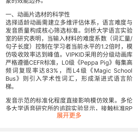
蒙的效能边界。
一、动画片选材的科学性
选择适龄动画需建立多维评估体系，语言难度与
发音质量构成核心筛选标准。剑桥大学语言实验
室的研究表明，当输入材料的难度系数（词汇量/
句子长度）控制在学习者当前水平的1.2倍时，模
仿吸收效率达到峰值。VIPKID采用的分级动画库
严格遵循CEFR标准，L0级《Peppa Pig》每集高
频词复现率达83%，而L4级《Magic School
Bus》则引入学术性词汇，形成渐进式语言阶
梯。
发音示范的标准化程度直接影响模仿效果。多伦
多大学语音研究所的追踪实验显示，接触标准RP
展开更多
发音与混杂口音的动画主角，学习者元音发音准
确率相差22个百分点。VIPKID优选BBC出品动
画，其配音演员均经过皇家戏剧学院的发音认