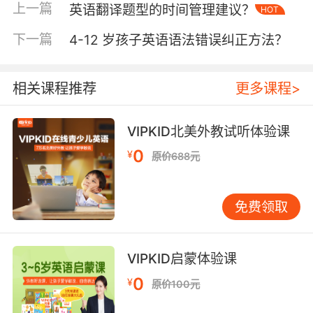
证，如《Thomas & Friends》中火车头角色的发
上一篇
英语翻译题型的时间管理建议？
HOT
音口型清晰度达到教学视频标准。
下一篇
4-12 岁孩子英语语法错误纠正方法？
二、模仿训练的分层实践
机械模仿阶段需要建立声音镜像系统。加州大学
相关课程推荐
更多课程>
语言学教授David Reiss提出的"影子跟读法"，要
求学习者将音频延迟0.3秒同步跟读，这种技术已
融入VIPKID动画课程。学员通过对比原声波纹图
VIPKID北美外教试听体验课
与自身发音曲线，能直观发现齿龈音/θ/与/s/的发
0
¥
原价688元
音差异，系统会自动标注出连读、弱读等语音现
象。
免费领取
意义模仿阶段强调语境融合。斯坦福大学二语习
得研究中心发现，当学习者能将动画台词与对应
场景建立心智连接时，语音记忆留存率提升至
VIPKID启蒙体验课
78%。VIPKID开发的情境复现工具，可让学员在
0
¥
原价100元
虚拟教室中扮演动画角色，通过AR技术还原场景
细节，使"How are you?"这类问候语脱离机械重