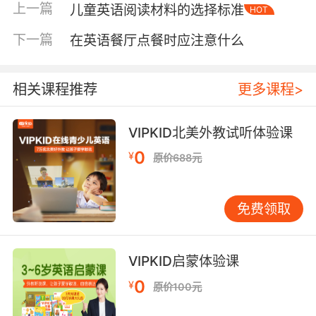
情。
上一篇
儿童英语阅读材料的选择标准
HOT
契合规律，助力启蒙
下一篇
在英语餐厅点餐时应注意什么
自然拼读教学法符合儿童语言习得的规律。儿童
在学习母语时，也是从听发音、模仿开始，逐渐
相关课程推荐
更多课程>
建立对语音的感知。自然拼读将英语的发音规则
简化并系统地教授给学生，让他们像学习母语一
VIPKID北美外教试听体验课
样自然地掌握英语发音。对于英语启蒙阶段的学
0
生来说，这是一种行之有效的教学方法。
¥
原价688元
在VIPKID的教学实践中，许多学员通过自然拼读
课程，早早地开启了自主阅读的大门。他们在学
免费领取
习过程中，逐渐建立起对英语的语感，为后续的
英语学习打下坚实的基础。例如，一些学员在掌
VIPKID启蒙体验课
握了基本的发音规律后，能够自主阅读简单的绘
本，这进一步激发了他们对英语学习的热爱。
0
¥
原价100元
基础要求，规则例外