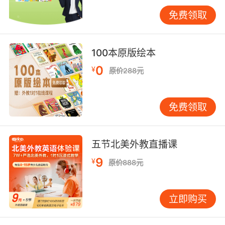
免费领取
然而，自然拼读教学法对学习者的基础有一定要
求。它需要学生具备一定的听力辨音能力和口语
表达能力，才能更好地感知和模仿发音。对于那
100本原版绘本
些没有经过良好语音启蒙的学生来说，学习起来
0
¥
可能会有一定的困难。例如，一些年龄较小且没
原价288元
有接触过英语的孩子，可能在初期难以准确区分
相似发音的字母组合。
免费领取
而且，英语中存在大量的不规则发音现象，这是
自然拼读教学法面临的挑战。虽然大部分单词遵
五节北美外教直播课
循一定的发音规则，但总有例外情况。比如
“colonel”这个单词，它的发音与拼写差异较大，
9
¥
原价888元
容易给学生造成困扰。这些不规则发音需要学生
额外花费时间和精力去记忆，增加了学习的难
立即购买
度。
系统不足，文化差异