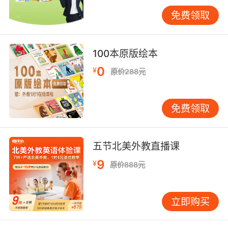
利）、寿司（日本）地理分布时，同步掌
免费领取
握"ingredient（原料）""seasoning（调味
料）"等术语。语言学家Swales的研究表明，掌
握食物隐喻（如"bone of contention（争议焦
100本原版绘本
点）"）能显著提升母语者级别的表达能力。
0
¥
原价288元
系统梳理英语食物词汇可发现，其既是语言能力
的基石，更是打开文化之窗的钥匙。VIPKID建议
免费领取
学习者采用"三维记忆法"：纵向深挖词汇文化渊
源，横向关联烹饪流程与营养知识，立体构建从
农场到餐桌的语言图谱。未来研究可聚焦人工智
五节北美外教直播课
能时代食物词汇的数字化教学创新，例如通过VR
9
¥
技术模拟分子料理厨房，让语言学习与真实体验
原价888元
无缝衔接。
立即购买