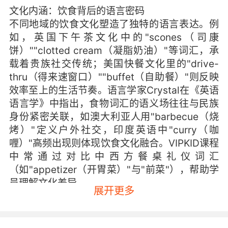
文化内涵：饮食背后的语言密码
不同地域的饮食文化塑造了独特的语言表达。例
如，英国下午茶文化中的"scones（司康
饼）""clotted cream（凝脂奶油）"等词汇，承
载着贵族社交传统；美国快餐文化里的"drive-
thru（得来速窗口）""buffet（自助餐）"则反映
效率至上的生活节奏。语言学家Crystal在《英语
语言学》中指出，食物词汇的语义场往往与民族
身份紧密关联，如澳大利亚人用"barbecue（烧
烤）"定义户外社交，印度英语中"curry（咖
喱）"高频出现则体现饮食文化融合。VIPKID课程
中常通过对比中西方餐桌礼仪词汇
（如"appetizer（开胃菜）"与"前菜"），帮助学
员理解文化差异。
展开更多
教学策略：从具象到抽象的认知路径
针对儿童学习者，VIPKID采用"食物链教学法"：