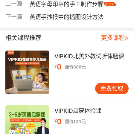
先通过水果（apple, banana）、零食（cookie,
上一篇
英语字母印章的手工制作步骤
HOT
popcorn）等具象词汇建立认知，再延伸至烹饪
下一篇
英语手抄报中的插图设计方法
动作（whip, grate）与感官描述（crispy,
sour）。青少年课程则引入社会语言学视角，解
析"comfort food（安慰食品）"如何缓解思乡情
相关课程推荐
更多课程>
绪，或"diet food（减脂餐）"背后的健康观念。
教育心理学家Vygotsky的"最近发展区理论"在此
VIPKID北美外教试听体验课
得到应用，教师通过模拟超市采购、餐厅点餐等
场景，让学员在语境中掌握"organic（有
0
¥
原价688元
机）""gluten-free（无麸质）"等进阶词汇。
认知拓展：舌尖上的跨学科学习
免费领取
食物词汇的学习可辐射至多领域知识。生物学视
角下，"photosynthesis（光合作
用）"与"perishable（易腐坏的）"串联起食物生
VIPKID启蒙体验课
命周期；经济学中的"inflation（通胀）"常以食品
0
¥
原价100元
价格波动为例证。VIPKID的STEAM课程曾设
计"全球美食地图"项目，学员在标注披萨（意大