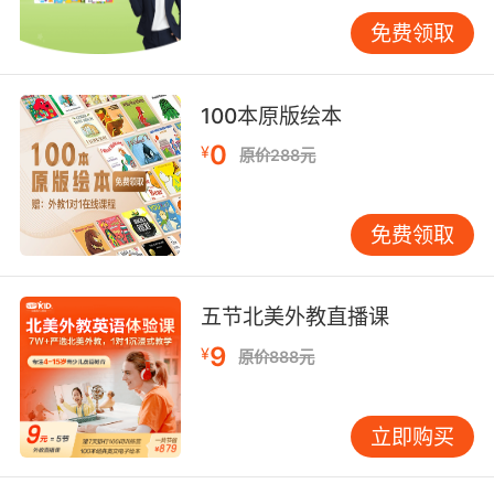
足，通过互助合作，他们可以互相学习。有的学
生发音标准，可以纠正其他同学的发音；有的学
免费领取
生词汇量大，可以分享一些高级词汇的用法。在
交流与合作中，学生们的英语知识得到了丰富和
拓展，视野也更加开阔。
100本原版绘本
0
¥
原价288元
教学实践与策略
在教学实践中，教师要精心设计英语手工制作的
免费领取
任务和活动流程。任务的难度要适中，既要具有
一定的挑战性，能让学生在解决问题中获得成
长，又不能过于困难，以免打击学生的自信心。
五节北美外教直播课
例如，对于
初级英语学习
者，可以安排简单的纸
9
¥
质手工，如制作英语单词书签，要求在上面写上
原价888元
几个常见的英语单词和自己的姓名；对于中级水
平的学生，可以组织制作英语手抄报，涉及更多
立即购买
的英语短文撰写和排版；对于高级水平的学生，
可以尝试制作英语戏剧道具，配合英语戏剧表