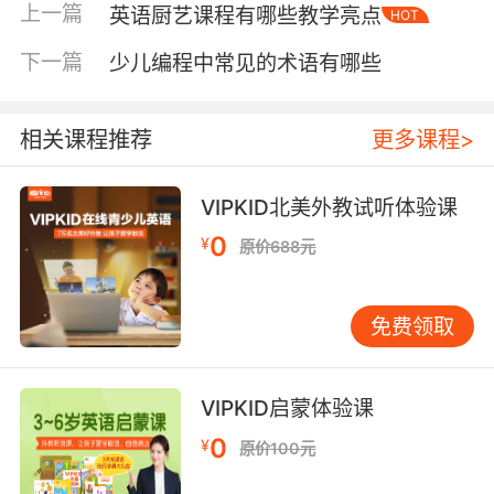
接提高了书写能力，而阅读一些简单的手工制作
上一篇
英语厨艺课程有哪些教学亮点
HOT
教程或相关的英语说明，又能增强阅读能力。
下一篇
少儿编程中常见的术语有哪些
同伴互助合作之效
同伴互助合作为学生提供了良好的社交环境，有
相关课程推荐
更多课程>
助于培养团队精神。在英语手工制作的小组中，
学生们有着共同的目标，为了完成一个手工作品
VIPKID北美外教试听体验课
而努力。他们需要分工协作，有人负责收集材
0
料，有人负责设计，有人负责实际制作。在这个
¥
原价688元
过程中，彼此之间的关系更加紧密，学会了相互
信任、相互支持。比如在制作一个大型的英语主
免费领取
题海报时，擅长绘画的学生负责绘图，英语成绩
较好的学生负责撰写文字内容，大家各展其长，
共同完成任务。
VIPKID启蒙体验课
这种合作模式还能促进学生之间的知识共享和互
0
¥
原价100元
补。不同学生在英语学习上有不同的优势和不