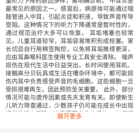
童听力下降的原因多样，需明确诊断。 中耳炎是
最常见的原因之一。感冒后，病原体可能通过咽
鼓管进入中耳，引起炎症和积液，导致声音传导
受阻。这种情况下的听力下降通常是暂时性的，
通过规范治疗大多可以恢复。 耳垢堵塞也较常
见。儿童耳道较窄，耳垢容易堆积形成栓塞。家
长切忌自行用棉签掏挖，以免将耳垢推得更深，
应由耳鼻喉科医生使用专业工具安全清除。 噪声
损伤在现代生活中日益突出。长时间使用耳机、
接触高分贝玩具或生活在嘈杂环境中，都可能损
伤内耳中负责感受声音的毛细胞。这些细胞一旦
受损很难再生，因此预防至关重要。 此外，部分
情况可能与遗传因素或先天发育有关。即使新生
儿听力筛查通过，少数孩子仍可能在成长中出现
迟发性听力下降，这需要更专业的评估。 如何识
展开更多
别孩子的听力问题 家长可通过日常观察初步判
断。例如，孩子是否经常要求对话重复？看电视
是否将音量调得特别高？在嘈杂环境中是否显得