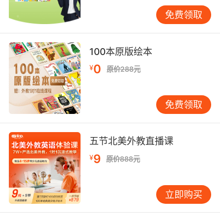
音刺激的电生理反应，从而客观评估听力水平。
免费领取
全面评估有助于确定听力下降的原因、程度和性
质，为后续治疗提供准确依据。 不同的干预与康
复策略 根据诊断结果，医生会制定个性化方案。
100本原版绘本
对于中耳炎引起的传导性听力下降，药物治疗通
0
¥
原价288元
常是首选。若中耳积液持续不消退，医生可能建
议鼓膜穿刺或置管等小手术，通常安全且能有效
改善听力。 若听力损失源于内耳或听神经问题
免费领取
（感音神经性耳聋），药物治疗效果有限，此时
需考虑佩戴助听器。现代助听器可根据孩子的听
力图精准调试，在放大声音的同时保护残余听
五节北美外教直播课
力。选配合适的助听器需要专业验配和一段适应
9
¥
原价888元
期。 对于重度或极重度听力损失且助听器效果不
佳时，人工耳蜗植入可能是一个选择。它通过电
刺激直接作用于听神经。研究表明，越早植入，
立即购买
孩子的言语康复效果往往越好。此决定需家庭、
医生和康复团队充分沟通。 无论采用哪种干预方