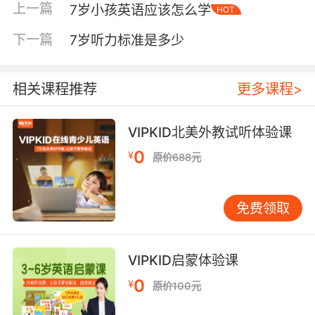
上一篇
7岁小孩英语应该怎么学
HOT
困惑或反应迟钝？ 在学校，老师可能反映孩子上
课注意力不集中，回答问题经常“答非所问”。有
下一篇
7岁听力标准是多少
些孩子因听不清指令，会被误贴上“不听话”或“多
动”的标签，实际上他们可能是在努力分辨声音。
语言发展是重要观察点。听力正常的孩子能清晰
相关课程推荐
更多课程>
模仿发音，而听力有障碍的孩子可能出现发音不
清、词汇量增长缓慢、句子结构简单等情况。如
VIPKID北美外教试听体验课
果孩子7岁仍有许多音发不准，需考虑听力因素。
0
¥
原价688元
专业检查与诊断流程 就医后，医生会进行系列专
业评估。 纯音测听是基础检查，通过让孩子听到
不同频率和强度的声音来绘制听力图，确定听力
免费领取
损失的程度和类型。有些孩子可能仅高频听力受
损，不易在日常中被发现。 声导抗测试可评估中
耳功能状态，判断是否有积液等问题。这项检查
VIPKID启蒙体验课
无创、快速，对诊断中耳炎很有帮助。 对于配合
0
¥
原价100元
度较差的孩子，医生可能建议进行听觉脑干反应
测试。在孩子安静或睡眠状态下，记录大脑对声