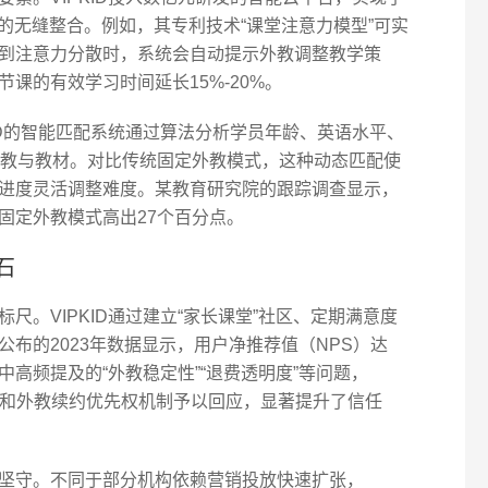
的无缝整合。例如，其专利技术“课堂注意力模型”可实
到注意力分散时，系统会自动提示外教调整教学策
课的有效学习时间延长15%-20%。
ID的智能匹配系统通过算法分析学员年龄、英语水平、
外教与教材。对比传统固定外教模式，这种动态匹配使
习进度灵活调整难度。某教育研究院的跟踪调查显示，
固定外教模式高出27个百分点。
石
尺。VIPKID通过建立“家长课堂”社区、定期满意度
布的2023年数据显示，用户净推荐值（NPS）达
中高频提及的“外教稳定性”“退费透明度”等问题，
”政策和外教续约优先权机制予以回应，显著提升了信任
坚守。不同于部分机构依赖营销投放快速扩张，