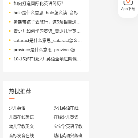
如何打造国际化英语简历？
App下载
hole是什么意思_hole怎么读_音标həʊl
暑期带孩子去旅行，这5条锦囊送给你！
青少儿如何学习英语_青少儿学英语方法
cataract是什么意思_cataract怎么读_音标'kætərækt
province是什么意思_province怎么读_音标ˈprɒvɪns
10-15岁在线少儿英语全项进阶课程学习经验分享
热搜推荐
少儿英语
少儿英语在线
儿童在线英语
在线少儿英语
幼儿早教英文
宝宝学英语早教
音标发音在线试听
幼儿英语兴趣班