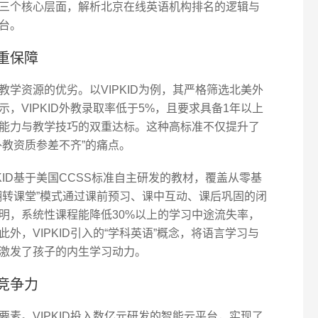
三个核心层面，解析北京在线英语机构排名的逻辑与
台。
重保障
学资源的优劣。以VIPKID为例，其严格筛选北美外
，VIPKID外教录取率低于5%，且要求具备1年以上
能力与教学技巧的双重达标。这种高标准不仅提升了
外教资质参差不齐”的痛点。
KID基于美国CCSS标准自主研发的教材，覆盖从零基
翻转课堂”模式通过课前预习、课中互动、课后巩固的闭
明，系统性课程能降低30%以上的学习中途流失率，
外，VIPKID引入的“学科英语”概念，将语言学习与
激发了孩子的内生学习动力。
竞争力
素。VIPKID投入数亿元研发的智能云平台，实现了