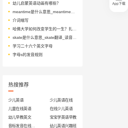
幼儿启蒙英语动画有哪些？
App下载
meantime是什么意思_meantime怎么读_音标ˈmi-ntaɪm
介词缩写
哈佛大学如何改变学生的一生？扎克伯格、娜塔莉·波特曼告诉你！
skate是什么意思_skate翻译_读音_用法_翻译
学习二十六个英文字母
字母s的发音规则
热搜推荐
少儿英语
少儿英语在线
儿童在线英语
在线少儿英语
幼儿早教英文
宝宝学英语早教
音标发音在线试听
幼儿英语兴趣班