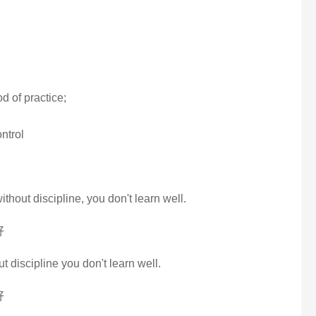
d of practice;
ontrol
ithout discipline, you don't learn well.
好
ut discipline you don't learn well.
好