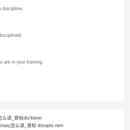
s discipline.
isciplined.
 are in your training.
怎么读_音标dis'kleim
linary怎么读_音标ˈdɪsəpləˌneri-