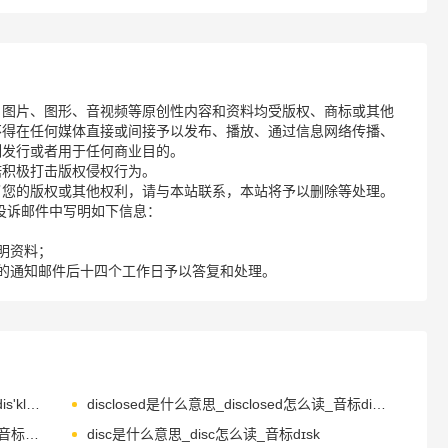
、图片、图形、音视频等原创性内容和资料均受版权、商标或其他
不得在任何媒体直接或间接予以发布、播放、通过信息网络传播、
制发行或者用于任何商业目的。
诺积极打击版权侵权行为。
了您的版权或其他权利，请与本站联系，本站将予以删除等处理。
请您在投诉邮件中写明如下信息：
明资料；
的通知邮件后十四个工作日予以答复和处理。
disclaim是什么意思_disclaim怎么读_音标dis'kleim
disclosed是什么意思_disclosed怎么读_音标disˈkləuzd
discomfort是什么意思_discomfort怎么读_音标dɪs'kʌmfət
disc是什么意思_disc怎么读_音标dɪsk