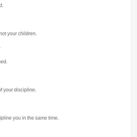
d.
not your children.
子
ned.
 your discipline.
cipline you in the same time.