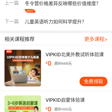
Songs》等韵律素材，让听力训练融入日常生
上一篇
冬令营价格差异反映哪些价值维度？
活。
HOT
二、科学选材策略：遵循语言发展规律
下一篇
儿童英语听力如何科学提升？
哈佛大学教育研究院发现，当听力材料难度超出
学习者水平5%-10%时，进步速度最快。VIPKID
相关课程推荐
更多课程>
采用欧洲语言共同框架（CEFR）标准，将听力素
材分为8个等级。4-6岁启蒙阶段推荐《Peppa
Pig》等语速适中、重复度高的动画，7-9岁进阶
VIPKID北美外教试听体验课
期引入《Magic School Bus》科普纪录片，10岁
0
¥
原价688元
以上则接触《TED-Ed》演讲视频。每个级别设置
词汇覆盖率达90%的核心句型，确保"跳一跳够得
着"的挑战感。
免费领取
互动式听力训练效果更佳。加州大学研究显示，
配合肢体动作的听力练习记忆留存率达75%，单
VIPKID启蒙体验课
纯听觉输入仅为25%。VIPKID课程中，外教常通
0
过屏幕共享功能，引导孩子观察说话者口型变
¥
原价100元