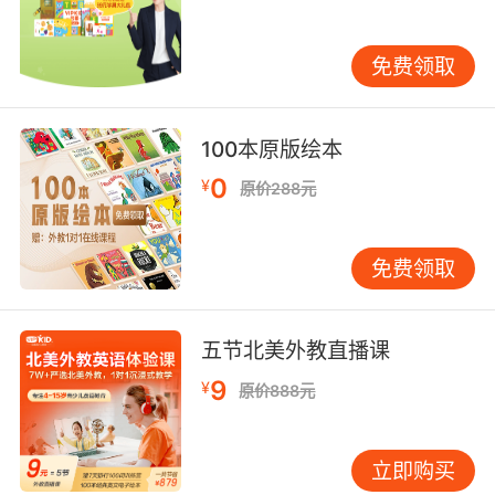
化，配合手势解读情绪。例如学习"excited"时，
外教会夸张地瞪大眼睛、挥动手臂，帮助孩子建
免费领取
立语音与视觉的多重关联。
三、元认知训练：培养听力策略思维
100本原版绘本
北京师范大学认知实验室追踪研究发现，经过系
统策略训练的孩子，听力信息抓取准确率提升
0
¥
原价288元
41%。VIPKID独创"听力四步法"：预听预测（根
据标题猜测内容）、关键词圈画（记录数字、地
点等要素）、逻辑推理（通过语气判断态度）、
免费领取
复盘验证（对照文本分析误判原因）。在"新闻播
报"专项课中，外教会先引导孩子观察图片预测事
五节北美外教直播课
件类型，再聚焦时间、地点等新闻要素，最后讨
论用词背后的情感倾向。
9
¥
原价888元
情绪管理同样影响听力效果。斯坦福大学神经科
学研究表明，焦虑状态会使听觉皮层活跃度下降
立即购买
30%。VIPKID采用"游戏化闯关"机制，将听力练