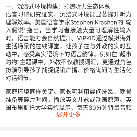
一、沉浸式环境构建：打造听力生态体系
语言习得研究证实，沉浸式环境能显著提升听力
理解效率。美国语言学家Stephen Krashen的"输
入假说"指出，当学习者接触大量可理解性输入
时，语言能力会自然提升。VIPKID通过模拟海外
生活场景的在线课堂，让孩子在与外教的实时互
动中，感受真实语境下的语言韵律。例如在"超市
购物"主题课中，外教不仅教授词汇，更通过角色
扮演引导孩子捕捉促销广播、价格询问等生活化
对话细节。
家庭环境同样关键。家长可利用晨间洗漱、晚餐
准备等碎片时间，播放英文儿歌或动画原声。英
国布里斯托大学实验显示，每天30分钟背景音频
展开更多
输入，持续6个月可使儿童听力辨识度提升27%。
VIPKID家长App中的"磨耳朵"功能，提供分级音
频资源库，根据年龄智能匹配《Super Simple