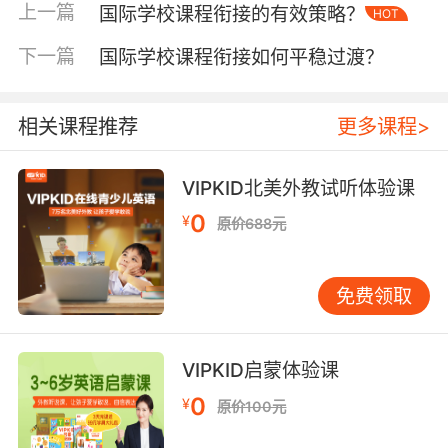
以项目式学习为例，学生需独立完成从选题到成
上一篇
国际学校课程衔接的有效策略？
HOT
果展示全过程。对于转学而来习惯了被动接受知
下一篇
国际学校课程衔接如何平稳过渡？
识的学生，是个巨大挑战。学校应组织教学方法
培训营，让学生体验新教学法。如在探究式学习
中，教师先给定简单科学问题，引导学生查阅资
相关课程推荐
更多课程>
料、设计实验，逐步掌握探究技巧。同时，教师
要根据学生背景调整教学节奏，对基础薄弱学
VIPKID北美外教试听体验课
生，适当增加讲解环节，帮助他们跟上教学进
度，实现教学方法的平稳过渡。
0
¥
原价688元
三、学生适应能力提升
课程衔接不仅是知识对
接，更是学生心理与学习能力的适应过程。初入
免费领取
国际学校，学生面临新环境、新同学、新教学语
言等压力。学校应设立过渡课程，除知识铺垫
外，加入心理辅导与团队建设。比如，开展户外
VIPKID启蒙体验课
拓展活动，增强学生自信与团队协作能力。研究
0
¥
原价100元
表明，良好的心理状态能提高学生学习效率。在
学习能力方面，国际学校注重自主学习，学生需