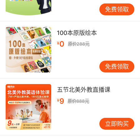
学会制定学习计划、管理时间。学校可开设时间
免费领取
管理课程，教学生用四象限法则区分任务优先
级，通过定期学习经验分享会，让高年级学生传
授自主学习技巧，助力新生快速适应国际学校学
100本原版绘本
习节奏。
0
¥
原价288元
四、家校共育协同推进
家长在国际学校课程衔接
中扮演关键角色。学校要定期与家长沟通，反馈
免费领取
学生学习情况。例如，每学期召开家长会，不仅
汇报成绩，还深入分析学生在学习习惯、社交等
方面表现。同时，为家长提供培训课程，让其了
五节北美外教直播课
解国际课程特点与教育理念。如讲解 IB 课程评估
9
¥
方式，使家长能在家正确引导孩子学习。此外，
原价888元
建立家校沟通平台，方便家长随时咨询。当家长
积极参与，与学校形成教育合力，能为学生营造
立即购买
更有利的课程衔接环境，促进学生全面适应国际
学校课程。