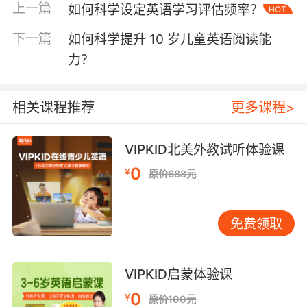
VIPKID课程中的"物体命名法"证实，持续三周的
上一篇
如何科学设定英语学习评估频率？
HOT
物品-单词对应训练能使词汇留存率达82%。
下一篇
如何科学提升 10 岁儿童英语阅读能
二、趣味互动激发表达欲
力？
斯坦福大学语言实验室的追踪实验显示，7岁儿童
在游戏化情境中的开口频率比传统教学高3.8倍。
相关课程推荐
更多课程>
VIPKID开发的"情景角色扮演系统"包含超市购
物、机场通关等50+模拟场景，通过虚拟道具增
强现实感。外教在课程中采用"TPR教学法"，
VIPKID北美外教试听体验课
将"jump like a rabbit"等指令与动作示范结合，
0
¥
原价688元
激活孩子的镜像神经元系统。
竞争机制能有效提升输出质量。VIPKID的"星际口
免费领取
语挑战"项目设置青铜到铂金段位，学员通过完
成"描述宠物""讲述周末"等任务获取勋章。数据显
示，87%的学员在段位晋升过程中主动拓展句型
VIPKID启蒙体验课
结构。家长可延伸设计"家庭英语角"，用积分制
0
鼓励孩子用英语提出需求，如"I need a glass of
¥
原价100元