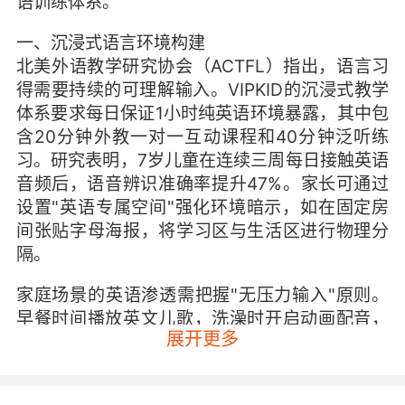
语训练体系。
一、沉浸式语言环境构建
北美外语教学研究协会（ACTFL）指出，语言习
得需要持续的可理解输入。VIPKID的沉浸式教学
体系要求每日保证1小时纯英语环境暴露，其中包
含20分钟外教一对一互动课程和40分钟泛听练
习。研究表明，7岁儿童在连续三周每日接触英语
音频后，语音辨识准确率提升47%。家长可通过
设置"英语专属空间"强化环境暗示，如在固定房
间张贴字母海报，将学习区与生活区进行物理分
隔。
家庭场景的英语渗透需把握"无压力输入"原则。
早餐时间播放英文儿歌，洗澡时开启动画配音，
展开更多
利用碎片时间重复核心句型。值得注意的是，环
境营造要避免"刻意翻译"，当孩子询问"What's
this?"时，应直接回答而非先用中文解释。