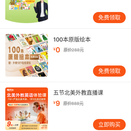
water"积累5分可兑换故事时间。
三、输入输出的黄金配比
免费领取
哈佛大学双语研究中心建议，语言学习初期的输
入输出比例应保持在4:1。VIPKID智能课程系统自
100本原版绘本
动调节互动节奏，在25分钟课时中设置18分钟外
教引导输出和7分钟学生主动表达。这种"支架式
0
¥
原价288元
教学"既保证语言输入量，又给予充分的输出机
会。案例显示，坚持该模式6个月的学员，复杂句
使用频率提升3.5倍。
免费领取
纠错策略直接影响输出信心。与传统的"错误即纠
正"不同，VIPKID采用"延迟修正法"，在孩子完成
五节北美外教直播课
表达后再用正确句式重复关键信息。例如当学员
9
¥
原价888元
说"I goed to park"，外教会回应"You went to
the park, that's awesome!"。这种处理方式使
94%的学员在三个月内自主修正语法错误，且没
立即购买
有产生挫败感。