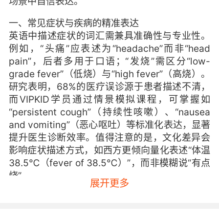
场景中自信表达。
一、常见症状与疾病的精准表达
英语中描述症状的词汇需兼具准确性与专业性。
例如，“头痛”应表述为“headache”而非“head
pain”，后者多用于口语；“发烧”需区分“low-
grade fever”（低烧）与“high fever”（高烧）。
研究表明，68%的医疗误诊源于患者描述不清，
而VIPKID学员通过情景模拟课程，可掌握如
“persistent cough”（持续性咳嗽）、“nausea
and vomiting”（恶心呕吐）等标准化表达，显著
提升医生诊断效率。值得注意的是，文化差异会
影响症状描述方式，如西方更倾向量化表述“体温
38.5℃（fever of 38.5℃）”，而非模糊说“有点
烧”。
展开更多
二、诊疗流程中的关键沟通节点
从挂号到取药，每个环节都涉及特定术语。挂号