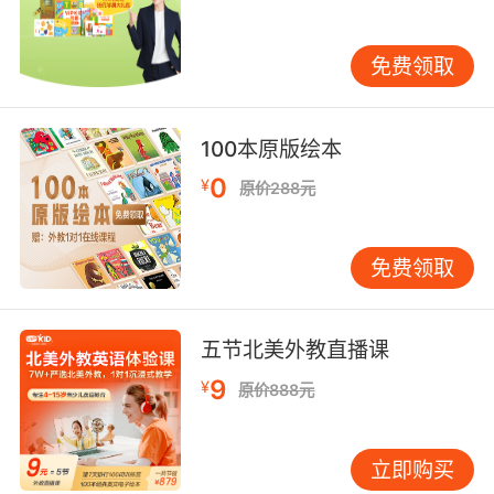
meals（每日饭后两次，每次一片）”是标准医嘱
表达。VIPKID教研团队引入美国药师协会
免费领取
（APhA）的用药指南，通过角色扮演让学员练习
询问“Are there any food-drug
interactions（是否存在食物药物相互作用）”。
100本原版绘本
数据显示，经过系统学习的学员，在药房沟通准
0
¥
原价288元
确率提升52%。
四、文化差异与隐性沟通规则
免费领取
东西方医疗文化存在深层差异。欧美医院强调
“patient autonomy（患者自主权）”，就诊时需
主动陈述“my concern（我的担忧）”而非等待医
五节北美外教直播课
生追问。隐私保护方面，“medical record
9
privacy（病历隐私权）”观念要求患者明确是否
¥
原价888元
同意信息共享。VIPKID的文化认知课程通过对比
中美病例，解析“知情同意书（informed
立即购买
consent）”签署、“第二诊疗意见（second