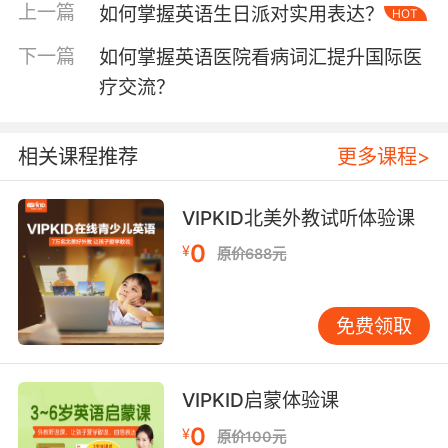
时需明确“general practitioner（全科医生）”与
上一篇
如何掌握英语生日派对实用表达？
HOT
“specialist（专科医生）”的区别；描述病史时应
下一篇
如何掌握英语医院看病词汇提升国际医
使用“chronic condition（慢性病）”“acute
attack（急性发作）”等专业表述。调查显示，
疗交流？
73%的医护人员认为患者准确使用“symptom
onset（症状初现时间）”“medical history（病
相关课程推荐
更多课程>
史）”等术语能缩短问诊时间40%。VIPKID的情景
对话课程特别设计“描述过敏史（allergies）”“说
明用药反应（drug reactions）”等模块，帮助学
VIPKID北美外教试听体验课
员掌握如“I'm allergic to penicillin（我对青霉素
0
¥
原价688元
过敏）”等关键句式。
三、药物与治疗方案的专业表述
免费领取
药品名称的规范使用直接关系用药安全。需区分
“prescription drug（处方药）”与“over-the-
counter medication（非处方药）”，掌握
VIPKID启蒙体验课
“dosage（剂量）”“frequency（频次）”等核心
0
¥
原价100元
概念。例如“Take one tablet twice daily after