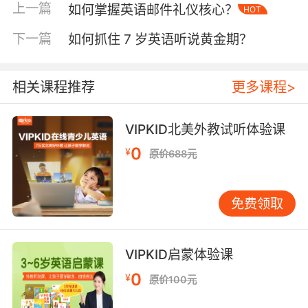
中，导致关键信息淹没。参照哈佛大学商学院沟
上一篇
如何掌握英语邮件礼仪核心？
HOT
通指南，重要请求需独立成段并前置，如申请延
下一篇
如何抓住 7 岁英语听说黄金期？
期时直接注明"Request for Extension"，而非隐
藏在末尾。课程通过"金字塔写作法"训练，要求
学员先结论后细节，数据表明经过系统训练的学
相关课程推荐
更多课程>
员信息检索效率提升47%。
二、格式规范，结构清晰
VIPKID北美外教试听体验课
电子邮件的格式规范如同外交礼仪，体现专业素
0
¥
原价688元
养。VIPKID课程严格遵循国际商务邮件标准：左
上角依次为发件人信息、日期、收件人信息；正
文采用齐头式或缩进式，但需保持统一。特别值
免费领取
得注意的是，抄送（CC）与密送（BCC）的误用
常引发信任危机，课程通过情景剧演示说明：当
需要保护收件人隐私时，必须使用BCC而非CC。
VIPKID启蒙体验课
0
¥
原价100元
结构布局直接影响阅读体验。根据Microsoft年度
邮件使用报告，分层结构可使阅读速度提升