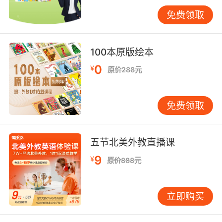
30%。VIPKID独创"三段式模板"：首段说明来
免费领取
意，中段展开细节，尾段明确诉求。例如投诉课
程问题时，学员需按"问题描述-已尝试解决方案-
具体诉求"逻辑推进，避免情绪化表述。数据显
100本原版绘本
示，采用该模板的邮件获得积极回复率达89%。
0
¥
原价288元
三、语言得体，文化适配
语言风格需匹配邮件场景与双方关系。VIPKID资
免费领取
深外教James指出，对教授宜用"I would be
grateful if..."句式，对同学可用"Could you
possibly..."。课程设置虚拟社交场景，对比分
五节北美外教直播课
析"Please find attached"与"See the
attachment"在不同场合的适用性。数据显示，
9
¥
原价888元
恰当使用被动语态可使正式邮件接受度提升
28%。
立即购买
文化敏感性常成为沟通隐形杀手。哈佛商学院案
例显示，某学员因在邮件开头使用"Hi guys"被导