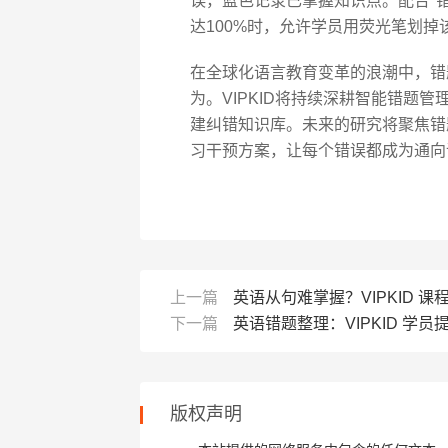
误，蓝色记录已掌握知识点。配合"
达100%时，允许学员用荧光笔划掉
在全球化语言教育变革的浪潮中，错
为。VIPKID将持续深耕智能错题
建纠错知识库。未来的研究将聚焦错
习干预方案，让每个错误都成为通向
上一篇
英语从句难掌握？VIPKID 
下一篇
英语错题整理：VIPKID 学员
版权声明