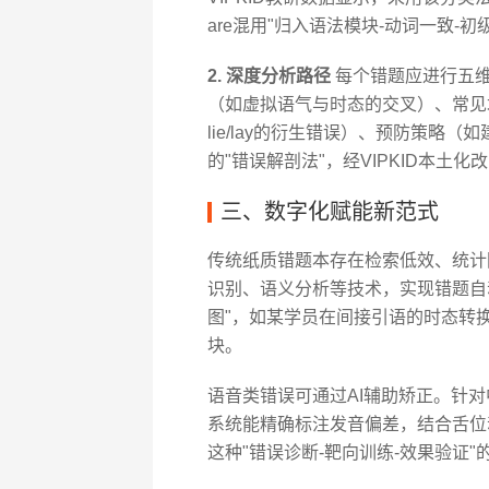
are混用"归入语法模块-动词一致-
2. 深度分析路径
每个错题应进行五维
（如虚拟语气与时态的交叉）、常见
lie/lay的衍生错误）、预防策
的"错误解剖法"，经VIPKID本土
三、数字化赋能新范式
传统纸质错题本存在检索低效、统计困
识别、语义分析等技术，实现错题自
图"，如某学员在间接引语的时态转换
块。
语音类错误可通过AI辅助矫正。针对中
系统能精确标注发音偏差，结合舌位
这种"错误诊断-靶向训练-效果验证