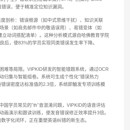
初级错误，便于精准定位知识漏洞。
度剖析：错误根源（如中式思维干扰）、知识关联
场景（如商务邮件中的敬语误用）、易错变体（如
略（如建立动词搭配清单）。这种分析模式源自哈佛教育学院
化改良后，使83%的学员实现同类错误发生率下降。
难等局限。VIPKID研发的智能错题系统，通过OCR
动归集与智能组卷。系统可生成个性化"错误热力
错误密度达标准值的2.3倍，系统即触发专项训练模
国学员常见的"th"音混淆问题，VIPKID的语音评估
动画演示和跟读训练，使发音错误修正效率提升3倍。
"的数字化闭环，正在重塑英语纠错的新生态。