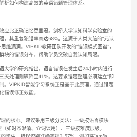
解析如何构建高效的英语错题管理体系。
效应比正确记忆更显著。剑桥大学认知科学实验室的
题，其重复犯错率高达68%。这源于人类大脑的"元认
维漏洞。VIPKID教研团队开发的"错误模式图谱"，
模块的错误分布，帮助学员突破自我认知局限。
语大学的研究指出，语言错误在发生后24小时内进行
三天处理则骤降至41%。这要求错题整理必须建立"即
制。VIPKID智能学习系统正是基于此原理，通过错题
化错误修正效能。
理的核心。建议采用三级分类法：一级按语言模块
类型（如时态混淆、介词误用）、三级按难度层级。
的学生，错误识别准确率提升57%。例如将"am/is