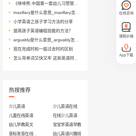
《哆哆熊.中国第一套幼儿习惯管理书.叽里咕噜》绘本简介
maxillary是什么意思_maxillary怎么读_音标'mæksilәri
在线咨询
小学英语之孩子学习方法的分享
提高孩子英语编程技能的方法？
课程价格
arguably是什么意思_arguably怎么读_音标ˈɑ-gjuəblɪ
现在完成时和一般过去时的区别
App下载
怎么背单词又快又牢 这些英语同步记单词方法非常实用
热搜推荐
少儿英语
少儿英语在线
儿童在线英语
在线少儿英语
幼儿早教英文
宝宝学英语早教
音标发音在线试听
幼儿英语兴趣班