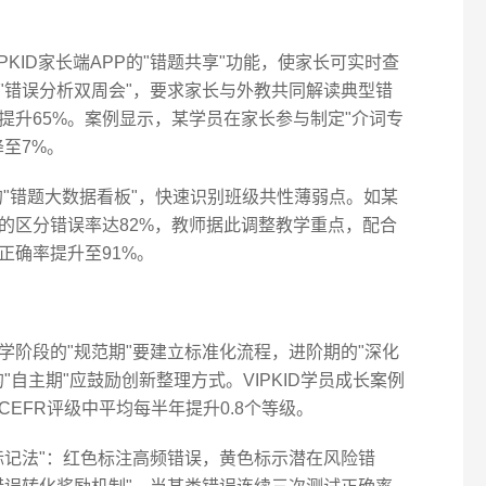
KID家长端APP的"错题共享"功能，使家长可实时查
"错误分析双周会"，要求家长与外教共同解读典型错
提升65%。案例显示，某学员在家长参与制定"介词专
降至7%。
统的"错题大数据看板"，快速识别班级共性薄弱点。如某
的区分错误率达82%，教师据此调整教学重点，配合
正确率提升至91%。
学阶段的"规范期"要建立标准化流程，进阶期的"深化
自主期"应鼓励创新整理方式。VIPKID学员成长案例
EFR评级中平均每半年提升0.8个等级。
标记法"：红色标注高频错误，黄色标示潜在风险错