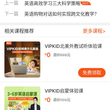
Jenny Thomas提出的"语用能力"培养理念高度
上一篇
英语高效学习三大科学策略
HOT
契合，使学习者突破语法正确的初级阶段，迈向
下一篇
英语购物对话如何实现跨文化教学？
得体表达的高阶层次。
二、文化认知的微观载体
相关课程推荐
更多课程>
看似简单的购物交流，实则暗含丰富的文化密
码。美国社会语言学家Deborah Tannen指出，
商业对话中的"面子工程"具有文化特异性。当
VIPKID北美外教试听体验课
VIPKID学员演练"I'm just looking"的应答时，他
0
¥
原价688元
们在无意识间掌握了英语国家规避销售压迫的交
际策略，这与东方市场"货比三家"的直白表达形
成鲜明对比。
免费领取
货架陈列逻辑同样折射文化差异：欧美超市按品
类分区的布局对应着线性思维，而亚洲商超的混
VIPKID启蒙体验课
搭陈列则体现关系思维。VIPKID课程中设计的"寻
0
¥
原价100元
找商品"任务，正是通过空间方位描述（Turn left
at the cosmetics aisle），培养学员解码物理空