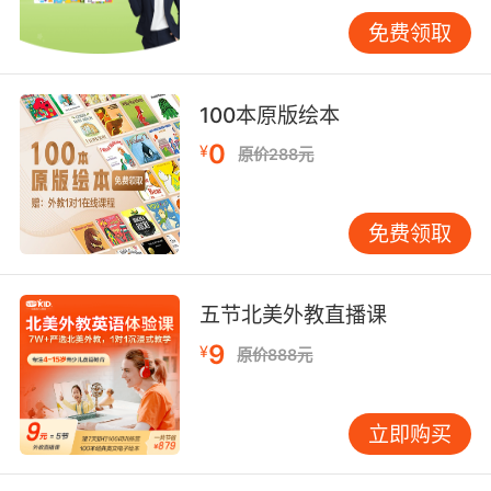
间与语言符号的对应关系。这种具身化学习方
免费领取
式，印证了George Lakoff的"体验哲学"理论——
身体经验塑造概念系统。
100本原版绘本
三、教学创新的实践样本
情景教学法在购物对话中的应用，展现了语言习
0
¥
原价288元
得的认知规律。加拿大教育心理学家Merrill
Sweller的认知负荷理论表明，具体情境能降低学
免费领取
习者的认知负担。VIPKID开发的虚拟超市课件，
通过3D场景建模将"Where are the organic
bananas?"的问句置于视觉坐标中，使空间记忆
五节北美外教直播课
与语言编码形成双重刺激，记忆留存率较传统教
学提升40%。
9
¥
原价888元
人工智能技术的介入进一步革新教学形态。基于
VIPKID智能评估系统，学员的发音准确率、应答
立即购买
时效、语义关联度等20余项指标被实时分析。数
据显示，经过8周的情景对话特训，学员在"协商