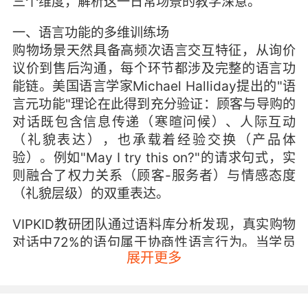
三个维度，解析这一日常场景的教学深意。
一、语言功能的多维训练场
购物场景天然具备高频次语言交互特征，从询价
议价到售后沟通，每个环节都涉及完整的语言功
能链。美国语言学家Michael Halliday提出的"语
言元功能"理论在此得到充分验证：顾客与导购的
对话既包含信息传递（寒暄问候）、人际互动
（礼貌表达），也承载着经验交换（产品体
验）。例如"May I try this on?"的请求句式，实
则融合了权力关系（顾客-服务者）与情感态度
（礼貌层级）的双重表达。
VIPKID教研团队通过语料库分析发现，真实购物
对话中72%的语句属于协商性语言行为。当学员
展开更多
模拟"Can you give me a discount?"时，不仅在
练习疑问句结构，更在潜意识中构建着讨价还价
的心理博弈模型。这种语言实践与英国语言学家