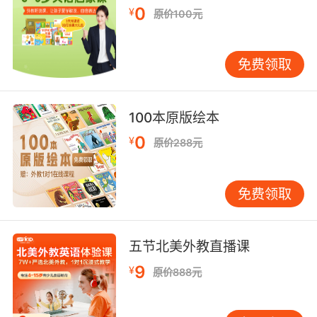
提升语言实用性，更培养了学员的全球视野与同
0
¥
原价100元
理心。
实践中，VIPKID开发了“文化透镜”课程体系，将
免费领取
心理对话嵌入跨文化对比场景。例如，在讨论“友
谊”主题时，外教先讲述美式社交习惯，再引导学
员对比中式人际关系特点。学员小林（化名）在
100本原版绘本
课后反馈中写道：“用英语讨论文化差异让我明
0
白，原来不是自己‘奇怪’，而是不同环境造就了不
¥
原价288元
同的表达方式。”这种认知升级有效缓解了青春期
常见的社交焦虑，印证了语言媒介在文化适应中
免费领取
的调节作用。
三、教育创新：技术赋能下的心理支持范式
五节北美外教直播课
VIPKID将AI技术融入英语心理咨询对话，开创了
“智能陪伴式学习”新范式。通过语音情感识别算
9
¥
原价888元
法，系统实时分析学员的语气波动，当检测到持
续低落或激动情绪时，自动触发“关怀话术库”，