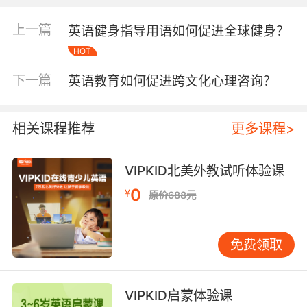
研究发现，第二语言使用者在非母语环境中更容
易展现真实自我。VIPKID的教学数据显示，78%
上一篇
英语健身指导用语如何促进全球健身？
的学员在英语对话中主动提及校园关系、家庭矛
HOT
盾等敏感话题，远超母语交流场景的开放程度。
下一篇
外教通过标准化话术培训，既能共情学员情绪，
英语教育如何促进跨文化心理咨询？
又严格遵循心理干预的边界，形成“语言教学为
主、心理支持为辅”的良性互动模式。
相关课程推荐
更多课程>
二、文化融合：搭建跨文化理解的认知桥梁
英语心理咨询对话的本质，是不同文化视角的碰
VIPKID北美外教试听体验课
撞与重构。哈佛商学院跨文化研究专家Nina Chiu
0
¥
原价688元
指出，东西方思维模式的差异常导致沟通误解，
而英语作为“文化中间语言”，恰好能缓解这种冲
突。在VIPKID的课堂上，北美外教通过分享节日
免费领取
习俗、家庭观念等文化细节，帮助中国学员建立
多元价值观；学员则在语言输出过程中，潜移默
化地传递本土文化特征。这种双向文化交流不仅
VIPKID启蒙体验课